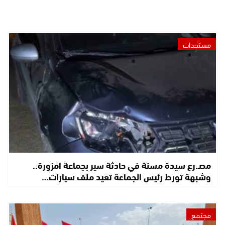
مستجدات
مصـ.رع سيدة مسنة في حادثة سير بجماعة امزورة..
وشبهة تورط رئيس الجماعة تعيد ملف سيارات…
مجتمع