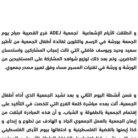
و انطلقت الأيام الإشعاعية لجمعية ADEJ فرع القصيبة صباح يوم
الجمعة بورشة في الرسم والتلوين لفائدة أطفال الجمعية من تأطير
سعيد وحيد ويوسف فاضلي التي نالت إعجاب المشاركين واستحسان
الحاضرين، وتم بعد ذلك توزيع شواهد المشاركة على المستفيدين من
الورشة و ورشة في تقنيات المسرح مساء وفق تعبير مصدر جمعوي.
و ضمن أنشطة اليوم الثاني و بعد نشيد الجمعية الذي أداه أطفال
الجمعية، أتت بعده مباشرة كلمة الفرع التي تلخصت في التأكيد على
إهتمام الجمعية بالطفولة و الشباب، و أن هذه المبادرة انبثقت من
إيمان الجمعية بالعمل الجمعوي الجاد و الهادف عن تطوع و إبداع، و
كذا إيمنها بالقضية الفلسطينية و احتفالها بيوم الأرض الفلسطيني
من كل سنة، و كذا اهتمامها بالقضايا العادلة للأسرة و المجتمع