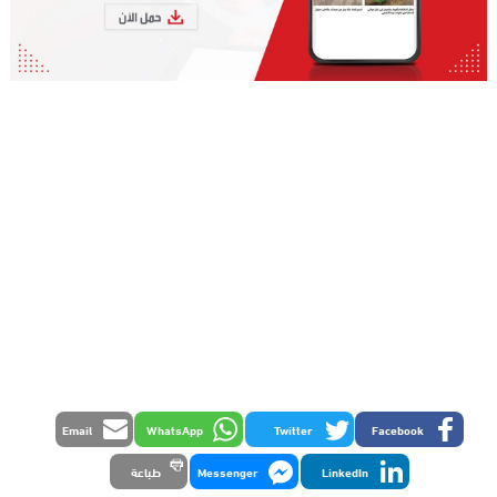
Email
WhatsApp
Twitter
Facebook
LinkedIn
Messenger
طباعة