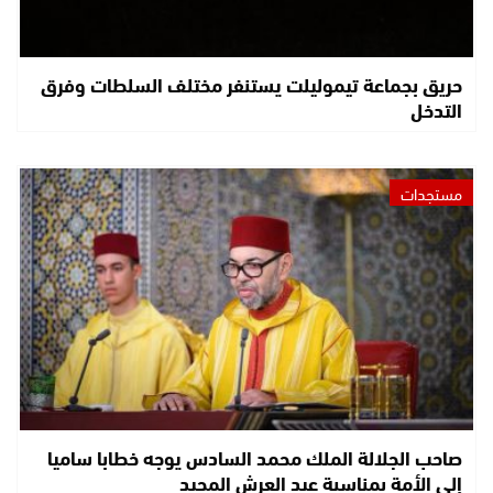
حريق بجماعة تيموليلت يستنفر مختلف السلطات وفرق
التدخل
مستجدات
صاحب الجلالة الملك محمد السادس يوجه خطابا ساميا
إلى الأمة بمناسبة عيد العرش المجيد