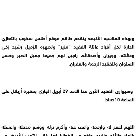
وبهذه المناسبة الأليمة يتقدم طاقم موقع أطلس سكوب بالتعازي
الحارة لكل أفراد عائلة الفقيد “منير” ولصهره الزميل رشيد زكي
وعائلته، وجيران وأصدقائه، راجين لهم جميعا جميل الصبر وحسن
السلوان وللفقيد الرحمة والغفران.
وسيوارى الفقيد الثرى غذا الاحد 29 أبريل الجاري بمقبرة أزيلال على
الساعة 10صباحا.
اللهم اغفـر له وارحمه واعف عنه وأكرم نزله ووسع مدخله واغسله
بالماء والثلج والبرد، ونقه من الخطايا كما ينقى الثوب الأبيض من