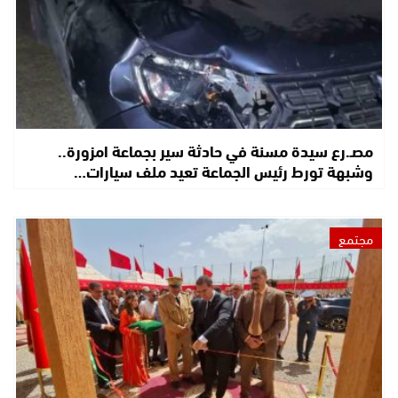
مصـ.رع سيدة مسنة في حادثة سير بجماعة امزورة..
وشبهة تورط رئيس الجماعة تعيد ملف سيارات…
مجتمع