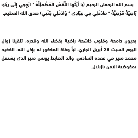
بسم الله الرحمان الرحيم (يَا أَيَّتُهَا النَّفْسُ الْمُطْمَئِنَّةُ * ارْجِعِي إِلَى رَبِّكِ
رَاضِيَةً مَرْضِيَّةً * فَادْخُلِي فِي عِبَادِي * وَادْخُلِي جَنَّتِي) صدق الله العظيم.
بعيون دامعة وقلوب خاشعة راضية بقضاء الله وقدره، تلقينا زوال
اليوم السبت 28 أبريل الجاري، نبأ وفاة المغفور له بإذن الله، الفقيد
محمد منير في عقده السادس، والد الضابط يونس منير الذي يشتغل
بمفوضية الامن بازيلال.