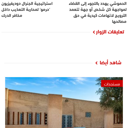
الحموشي يهدد باللجوء إلى القضاء
استراتيجية الجنرال دوديفيزيون
لمواجهة كل شخص أو جهة تتعمد
’حرمو’ لمحاربة التعذيب داخل
الترويج لاتهامات كيدية في حق
مخافر الدرك
مصالحها
تعليقات الزوار
شاهد أيضا
مستجدات