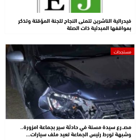
فيدرالية الناشرين تتمنى النجاح للجنة المؤقتة وتذكر
بمواقفها المبدئية ذات الصلة
مستجدات
مصـ.رع سيدة مسنة في حادثة سير بجماعة امزورة..
وشبهة تورط رئيس الجماعة تعيد ملف سيارات…