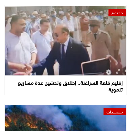
مجتمع
إقليم قلعة السراغنة.. إطلاق وتدشين عدة مشاريع
تنموية
مستجدات