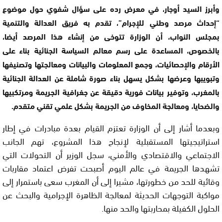
وأبرز السيد أوجار، في معرض رده على سؤال شفوي حول موضوع
“إحداث مرصد وطني للإجرام”، تقدم به فريق العدالة والتنمية
بمجلس النواب، أن الوزارة تتوخى من إنشاء هذا المرصد أيضا،
بالخصوص، المساعدة على رسم معالم السياسة الجنائية بناء على
الأرقام والإحصائيات، وجمع المعلومات والبيانات ومعالجتها وتصنيفها
وتبويبها وعرضها بشكل يسهل بناء صورة شاملة عن العدالة الجنائية
بالمغرب، وتوفير بيانات فورية دقيقة عن جغرافية الجريمة ومرتكبيها
والضحايا، ومعالجة المخاوف من الجريمة بشكل علمي تقني متقدم.
وبعدما أشار إلى أن الوزارة تعتزم القيام بعدة مبادرات في إطار
استراتيجيتها المستقبلية لإنجاح هذا المشروع، تهم الجانب
الاجتماعي والاقتصادي والأمني، سجل الوزير أن التحولات التي
تشهدها الجريمة في عالم اليوم أصبحت تفرض اعتماد مقاربات
وقائية للحد من خطورتها، مشيرا إلى أن المغرب سعى باستمرار إلى
مواكبة التوجهات الحديثة لمعالجة الظاهرة الإجرامية والبحث عن
الحلول الكفيلة بمحاربتها والحد منها.