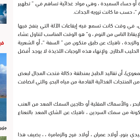
يرة أو حساء السميدة ، وهي مواد غذائية تساهم في ” تطهير
 “، حسب ما كانت ترويه الجدات.
ول، في وقت كانت تسمع فيه إيقاعات الآلة التي ينفخ فيها
لإيقاظ الناس من النوم ، و” هو الوقت المناسب لتناول عشاء
زبدة ، ناهيك عن طبق متكون من ” السفة “، أو الشعرية
في
الحليب الطازج. ولإنهاء هذه الوجبات اللذيذة لا يوجد أفضل
معوي)، أن تقاليد الطبخ بمنطقة دكالة فتحت المجال لبعض
ن المنتجات الغذائية القادمة من مياه البحر، والتي انضافت
 البحر ، والأسماك المقلية أو طاجين السمك المعد من العنب
كونة من سمك السردين ، ناهيك عن الشاي المعد بالنعناع
جزير
ي بنور، أولاد عمران ، أولاد فرج والزمامرة ، ، يضيف هذا