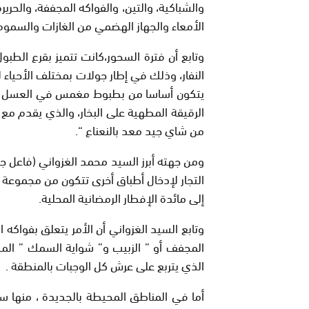
والشباكية، والتين، والفواكه المجففة، والحر
الأمعاء والجهاز الهضمي من الغازات والسموم
وتابع أن فترة السحور،كانت تتميز بقرع الطب
النفار، وذلك في إطار جولات بمختلف الأحياء 
يتكون أساسا من بطبوط مغمس في العسل وال
الرقيقة المطهية على البخار، والذي يقدم مع 
من شاي جيد معد بالنعناع “.
ومن جهته أبرز السيد محمد الغزواني (فاعل ج
التجار لإدخال أطباق أخرى تتكون من مجموعة م
إلى مائدة الإفطار الرمضانية المحلية.
وتابع السيد الغزواني أن الأمر يتعلق بفواكه
المجفف أو ” الزبيب و” شواية السمك ” الم
الذي يتربع على عرش كل الوجبات بالمنطقة .
أما في المناطق المحيطة بالجديدة ، منها سيد