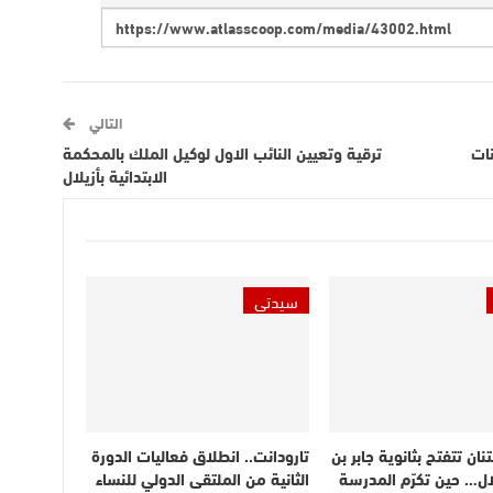
التالي
نات
ترقية وتعيين النائب الاول لوكيل الملك بالمحكمة
الابتدائية بأزيلال
سيدتي
نان تتفتح بثانوية جابر بن
تارودانت.. انطلاق فعاليات الدورة
لال… حين تكرّم المدرسة
الثانية من الملتقى الدولي للنساء