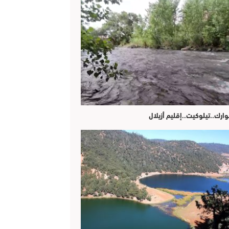
وارك..تيلوكيت..إقليم أزيلال