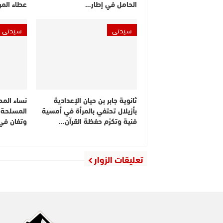
الحامل في إطار…
عطاء المر
سيدتي
سيدتي
ثانوية جابر بن حيان الإعدادية
نساء المص
بأزيلال تحتفي بالمرأة في أمسية
المسلحة ا
فنية وتكرّم حفظة القرآن…
وتفان في
تعليقات الزوار