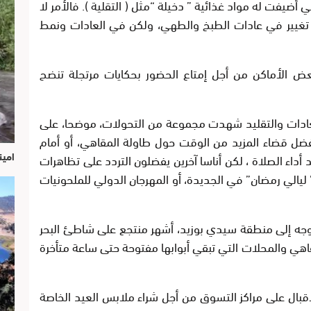
أضيفت له مواد غذائية ” دخيلة “مثل ( التقلية ). فالأمر لا
 تغيير في عادات الطبخ والطهي، ولكن في العادات ونمط
بعض الأماكن من أجل إمتاع الحضور بحكايات مرتجلة تنضح
عادات والتقليد شهدت مجموعة من التحولات، موضحا، على
تفضل قضاء المزيد من الوقت حول طاولة المقاهي، أو أمام
امين
عد أداء الصلاة ، لكن أناسا آخرين يفضلون التردد على تظاهرات
 ليالي رمضان” في الجديدة، أو المهرجان الدولي للملحونيات
وجه إلى منطقة سيدي بوزيد، أشهر منتجع على شاطئ البحر
هي والمحلات التي تبقي أبوابها مفتوحة حتى ساعة متأخرة
لإقبال على مراكز التسوق من أجل شراء ملابس العيد الخاصة