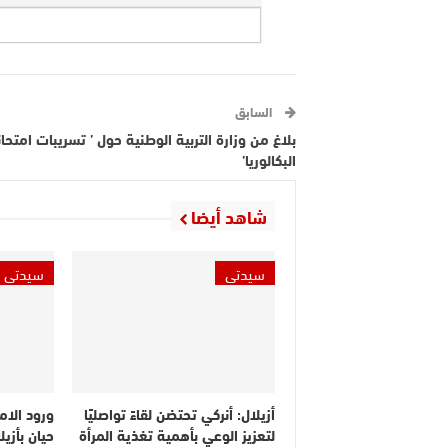
السابق
بلاغ من وزارة التربية الوطنية حول ’ تسريبات امتحا
البكالوريا’
شاهد أيضا
سيدتي
سيدتي
أزيلال: أنركي تحتضن لقاءً تواصليًا
ورود الامت
لتعزيز الوعي بأهمية تغذية المرأة
حيان بأزي