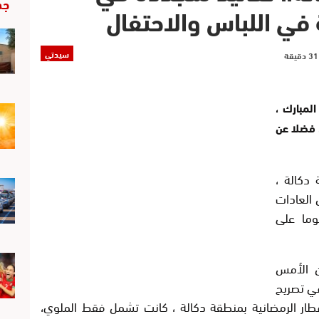
جد
 في اللباس والاحتفال
سيدتي
لمبارك ،
 فضلا عن
 دكالة ،
العادات
وما على
ن الأمس
في تصريح
لإفطار الرمضانية بمنطقة دكالة ، كانت تشمل فقط الملوي،