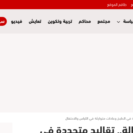
ع
طاقم الموقع
اسة
مجتمع
محاكم
تربية وتكوين
تعايش
فيديو
سي
في الطبخ وعادات متوارثة في اللباس والاحتفال
ة.. تقاليد متجددة في