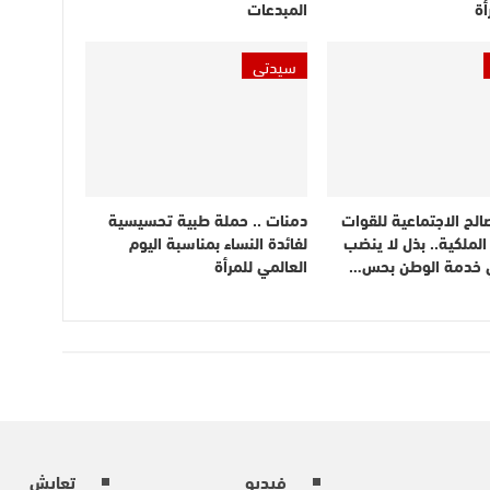
أة
المبدعات
سيدتي
الح الاجتماعية للقوات
دمنات .. حملة طبية تحسيسية
لملكية.. بذل لا ينضب
لفائدة النساء بمناسبة اليوم
 خدمة الوطن بحس…
العالمي للمرأة
فيديو
تعايش