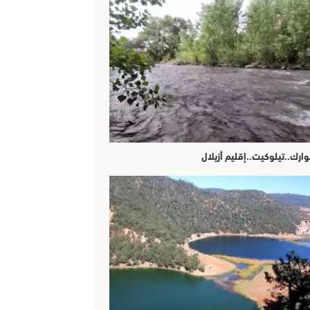
وارك..تيلوكيت..إقليم أزيلال