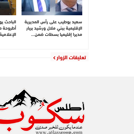
سعيد بوطيب على رأس المديرية
الباحث يو
الإقليمية ببني ملال ورشيد بربار
أطروحة دك
مديرا إقليميا بسطات ضمن…
الإعلامي
تعليقات الزوار