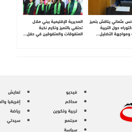
نس عثماني يناقش بتميز
المديرية الإقليمية ببني ملال
توراه حول التربية
تحتفي بالتميز وتكرم نخبة
ة ومواجهة التضليل…
المتفوقات والمتفوقين في حفل…
فيديو
تعايش
محاكم
إفريقيا وال
تربية وتكوين
رياضة
مجتمع
سيدتي
سياسة