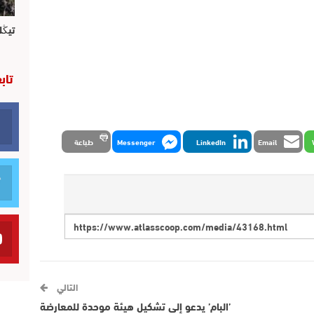
تيڭل
تاب
Email
LinkedIn
Messenger
طباعة
التالي
’البام’ يدعو إلى تشكيل هيئة موحدة للمعارضة