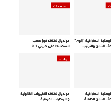
ت
مستجدات
لوطنية الاحترافية “إنوي”
مونديال 2026: فوز صعب
لاسكتلندا على هايتي 1-0
رياضة
لوطنية الاحترافية
مونديال 2026: التغييرات القانونية
(الدورة 21).. النتائج الكاملة
والابتكارات المرتقبة