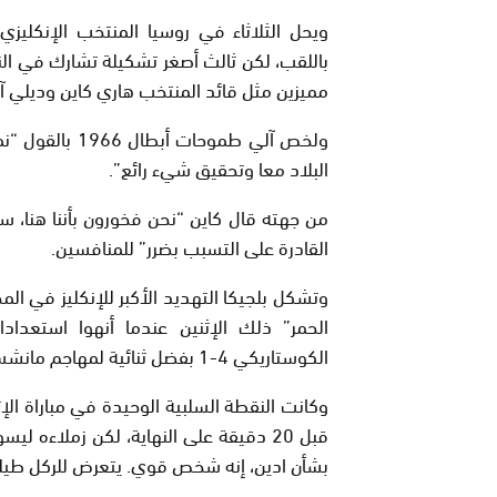
ويحل الثلاثاء في روسيا المنتخب الإنكلي
باللقب، لكن ثالث أصغر تشكيلة تشارك في الن
مميزين مثل قائد المنتخب هاري كاين وديلي آل
ولخص آلي طموحا
البلاد معا وتحقيق شيء رائع”.
من جهته قال كاين “نحن فخورون بأننا هنا، س
القادرة على التسبب بضرر” للمنافسين.
وتشكل بلجيكا التهديد الأكبر للإنكليز في ال
الحمر” ذلك الإثنين عندما أنهوا استعدادا
الكوستاريكي 4-1 بفضل ثنائية لمهاجم مانشستر يونايتد الانكليزي روميلو لوكاكو.
وكانت النقطة السلبية الوحيدة في مباراة الإ
قبل 20 دقيقة على النهاية، لكن زملاءه 
بشأن ادين، إنه شخص قوي. يتعرض للركل طيلة