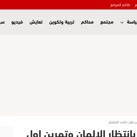
ع
طاقم الموقع
اسة
مجتمع
محاكم
تربية وتكوين
تعايش
فيديو
سي
2: روسيا بانتظار الالمان وتمرين اول