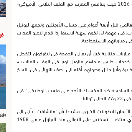
الأربعاء هوية البلد الذي سيستضيف نهائيات 2026 حيث يتنافس المغرب مع الملف الثلاثي الأميركي-
عالمي قبل أربعة أعوام على حساب الأرجنتين ونجمها ليونيل
للحاق بالبرازيل ورفع رصيده الى 5 ألقاب، في مهمة لن تكون سهلة لاسيما إذا قدم لاعبو المدرب
في
 مبارياتهم الاستعدادية.
اريات متتالية قبل أن يعاني الجمعة في ليفركوزن لتخطي
ن استعادوا خدمات حارس مرماهم مانويل نوير في الوقت المناسب،
بيرة وأبرز دليل وصولهم أقله الى نصف النهائي في النسخ
ة السادسة ضد المكسيك الأحد على ملعب “لوجنيكي” في
واليا.
لألمان للبطولات الكبرى، مشددا بأن “مانشافت” يأتي الى
جزير
روسيا “للفوز بالبطولة”، وهو أمر لم يحققه أي منتخب لنسختين على التوالي منذ البرازيل عامي 1958