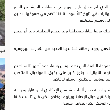
زي الذي لم يدخل على الورق في حسابات المرشحين للفوز
هائيات في تاريخ “الأسود الثلاثة” تضم في صفوفها لاعبين
ي ورحيم ستيرلينغ.
ت أبطال 1966 بالقول “نملك فريقا شابا، متعطشا يريد تحقق العظمة. نريد أن نجمع
نعمل بجهد وطاقة (…) لدينا العديد من القدرات الهجومية
امين
مجموعة الثامنة التي تضم تونس وبنما، وقد أظهر “الشياطين
تهم للنهائيات بفوز كبير على رفيق المونديال المنتخب
ثنين اصابة صانع ألعاب تشلسي الإنكليزي ادين هازار وخروجه
ليسوا قلقين حيال الإصابة وبينهم لوكاكو الذي قال “لست قلقا
 الوقت، لكنه يتعافى سريعا”.