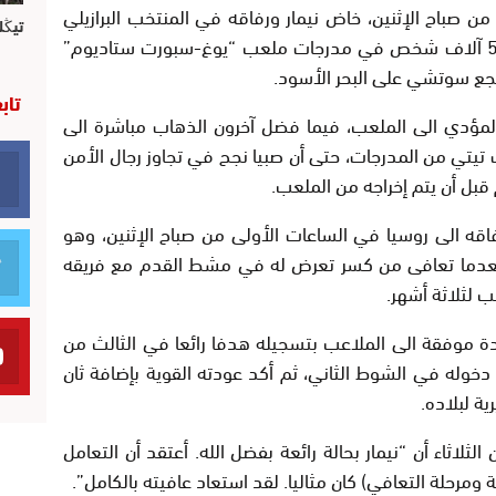
 صباح الإثنين، خاض نيمار ورفاقه في المنتخب البرازيلي
تيڭل
التمرين الأول أمام حشد جماهيري بلغ قرابة 5 آلاف شخص في مدرجات ملعب “يوغ-سبورت ستاديوم”
تجع سوتشي على البحر الأسود.
تاب
مؤدي الى الملعب، فيما فضل آخرون الذهاب مباشرة الى
 تيتي من المدرجات، حتى أن صبيا نجح في تجاوز رجال الأمن
قبل أن يتم إخراجه من الملعب.
قه الى روسيا في الساعات الأولى من صباح الإثنين، وهو
 بعدما تعافى من كسر تعرض له في مشط القدم مع فريقه
 لثلاثة أشهر.
ة موفقة الى الملاعب بتسجيله هدفا رائعا في الثالث من
 مرمى كرواتيا (2-صفر) بعد دخوله في الشوط الثاني، ثم أكد عودته القوية بإضافة ثان
ثلاثاء أن “نيمار بحالة رائعة بفضل الله. أعتقد أن التعامل
ة ومرحلة التعافي) كان مثاليا. لقد استعاد عافيته بالكامل”.