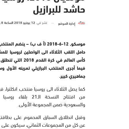
حاشد للبرازيل
نشر في
12 يونيو 2018 الساعة 8 و 11 دقيقة
إدارة الموقع
موسكو, 12-6-2018 (أ ف ب) – ينضم الم
حامل اللقب الثلاثاء الى الواصلين لروسيا للم
كأس العالم في كرة القدم 018
فيما أجرى المنتخب البرازيلي تمرينه الأول 
جماهيري كبير.
كما يصل الثلاثاء الى روسيا منتخب انكلترا، ق
من افتتاح النسخة الـ21 بلقاء
والسعودية ضمن المجموعة الأولى.
وقبل انطلاق السباق المحموم على بطاقتي
عن كل من المجموعات الثماني، سيكون على الات