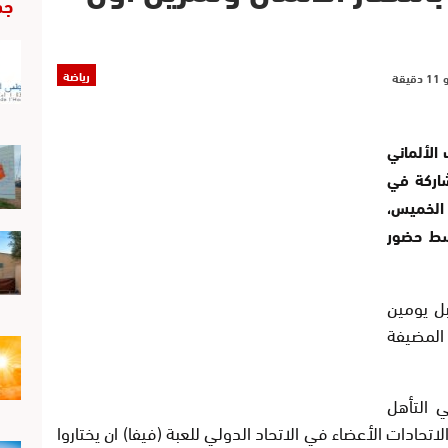
جد
رياضة
نتخب الألماني
شاركة في
2 التي تنطلق الخميس،
وسط حضور
بل يومين
 روسيا المضيفة
 التأهل
حادات الأعضاء في الاتحاد الدولي للعبة (فيفا) ان يختاروا