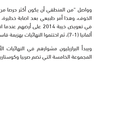
وواصل “من المنطقي أن يكون أكثر حرصا من ال
الخوف، وهذا أمر طبيعي بعد اصابة خطيرة، ل
في تعويض خيبة 2014 على 
ألمانيا (1-7)، ثم اختتموا النهائيات بهزيمة قاسية أخرى ضد هولندا (صفر-3) في مباراة المركز الثالث.
ويبدأ البرازيليون مشوارهم في النهائيا
المجموعة الخامسة التي تضم صربيا وكوستاريك