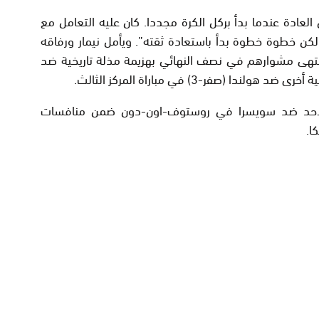
عادة عندما بدأ بركل الكرة مجددا. كان عليه التعامل مع
كن خطوة خطوة بدأ باستعادة ثقته”. ويأمل نيمار ورفاقه
أرضهم عندما انتهى مشوارهم في نصف النهائي بهزيمة مذلة تاريخية ضد
ت الأحد ضد سويسرا في روستوف-اون-دون ضمن منافسات
ا.