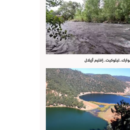
وارك..تيلوكيت..إقليم أزيلال