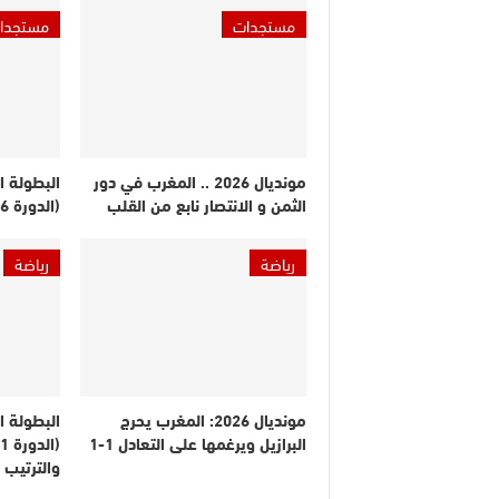
مستجدات
مستجدا
مونديال 2026 .. المغرب في دور
البطولة ا
الثمن و الانتصار نابع من القلب
(الدورة 26).. النتائج والترتيب
رياضة
رياضة
مونديال 2026: المغرب يحرج
البطولة ا
البرازيل ويرغمها على التعادل 1-1
والترتيب