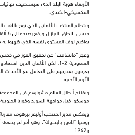
المكسيكي-الكندي.
ويتطلع المنتخب الألماني الذي توج باللقب ال
ميسي، 
يواكيم لوف المستوى نفسه الذي ظهروا به في
وعجز “مانشافت” عن تحقيق الفوز في خمس مب
السعودية 2-1. لكن الألمان الذي
يعرفون بقدرتهم على التعامل مع الأحداث الك
الأربع الأخيرة.
ويفتتح أبطال العالم مشوارهم في المجموع
موسكو، قبل مواجهة السويد وكوريا الجنوبية في 23 و27 الحالي ت
ويعكس مدير المنتخب أوليفر بيرهوف مقاربة ا
و1962.