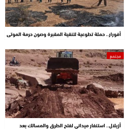
أفورار.. حملة تطوعية لتنقية المقبرة وصون حرمة الموتى
مجتمع
أزيلال.. استنفار ميداني لفتح الطرق والمسالك بعد