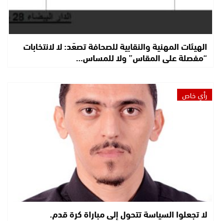
الهيئات المهنية والنقابية للصحافة تصعّد: لا لانتخابات
“مفصلة على المقاس” ولا للمساس…
رأي خاص
لا تجعلوا السياسة تتحول إلى مباراة كرة قدم.