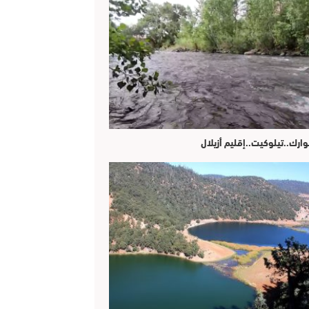
وارك..تيلوكيت..إقليم أزيلال