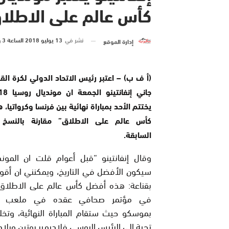
كأس عالم على الاطلا
نشر في
13 يوليو 2018 الساعة 3 و 55 دقيقة
إدارة الموقع
(أ ف ب) – اعتبر رئيس الاتحاد الدولي لكرة الق
يختتم الأحد بمباراة نهائية بين فرنسا وكرواتيا،
كأس عالم على الاطلاق” مقارنة بالنسخ 
السابقة.
وقال إنفانتينو “قبل أعوام قلت ان الموند
سيكون الأفضل في التاريخ، ويمكنني ان أقول
بقناعة: هذه أفضل كأس عالم على الاطلاق
في مؤتمر صحافي عقده في ملعب لو
بموسكو حيث ستقام المباراة النهائية، وتخل
تحية الى الرئيس الروسي فلاديمير بوتين وبلاد