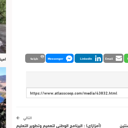
امين
Email
LinkedIn
Messenger
طباعة
التالي
نتين
(أمزازاي) : البرنامج الوطني لتعميم وتطوير التعليم