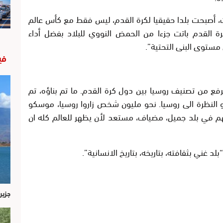
ت، أصبحت بلدا حقيقيا لكرة القدم، ليس فقط مع كأس عالم
القدم باتت جزءا من الحمض النووي للبلاد بفضل أداء
ستوى البنى التحتية”.
في
يرفع من تصنيف روسيا بين دول كرة القدم. ما تم بناؤه، تم
و النظرة الى روسيا. نحو مليون شخص زاروا روسيا، موسكو
نهم في بلد جميل، مضياف، مستعد لأن يظهر للعالم كله ان
بلد غني بثقافته، بتاريخه، بتاريخ الانسانية”.
جزير