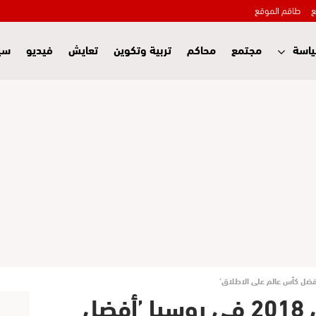
ع
طاقم الموقع
اسة
مجتمع
محاكم
تربية وتكوين
تعايش
فيديو
سي
إنفانتينو يعتبر مونديال 2018 في روسيا ’أفضل