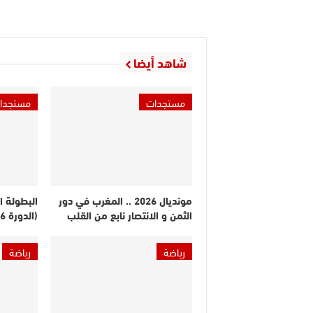
شاهد أيضا
مستجدات
مستجدا
مونديال 2026 .. المغرب في دور
البطولة ا
الثمن و الانتصار نابع من القلب
(الدورة 26).. النتائج والترتيب
رياضة
رياضة