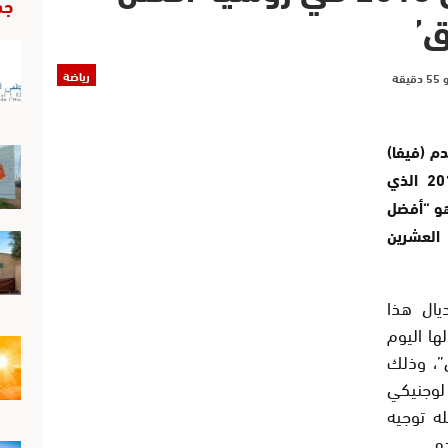
جد
ق’
رياضة
دم (فيفا)
جاني إنفانتينو الجمعة ان مونديال روسيا 2018 الذي
 هو “أفضل
العشرين
يال هذا
ها اليوم
”، وذلك
جنيكي
له توجيه
ه.