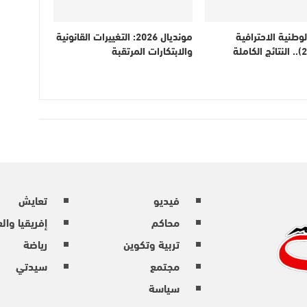
لوطنية الاحترافية
مونديال 2026: التغييرات القانونية
(الدورة 21).. النتائج الكاملة
والابتكارات المرتقبة
فيديو
تعايش
محاكم
إفريقيا وال
تربية وتكوين
رياضة
مجتمع
سيدتي
سياسة