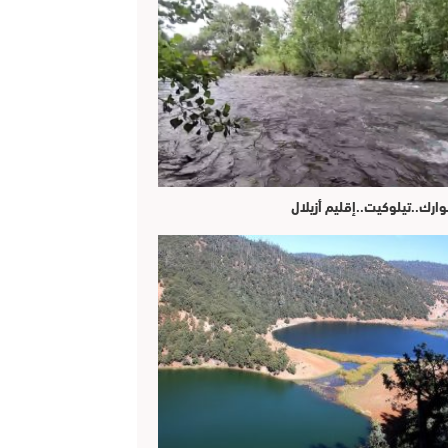
وارك..تيلوكيت..إقليم أزيلال