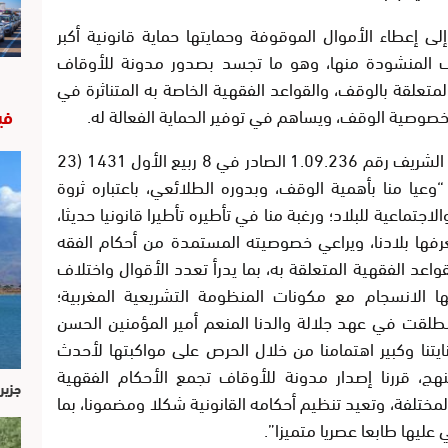
ى إعطاء الأموال الموقوفة وحمايتها حماية قانونية أكبر
اف المنشودة منها، وهو ما تجسد بصدور مدونة للأوقاف
تعلقة بالوقف، والقواعد الفقهية الخاصة به المتناثرة في
صوصية الوقف، ويساهم في توفير الحماية الفعالة له.
في
وبهذا الخصوص أكد جلالة الملك، في الظهير الشريف رقم 1.09.236 الصادر في 8 ربيع الأول 1431 (23
ف، أنه “وعيا منا بأهمية الوقف، وبدوره الطلائعي، باعتباره ثروة
اجتماعية للبلاد؛ ورغبة منا في تأطيره تأطيرا قانونيا حديثا،
رفها بلادنا، ويراعي خصوصيته المستمدة من أحكام الفقه
قواعد الفقهية المتعلقة به، بما يدرأ تعدد الأقوال واختلاف
ها الانسجام مع مكونات المنظومة التشريعية المغربية؛
نطلقت في عهد جلالة والدنا المنعم أمير المؤمنين الحسن
عنايتنا وكبير اهتمامنا من خلال الحرص على مواكبتها لأحدث
منهج، قررنا إصدار مدونة للأوقاف تجمع الأحكام الفقهية
جزير
مختلفة، وتعيد تنظيم أحكامه القانونية شكلا ومضمونا، بما
ليها طابعا عصريا متميزا”.