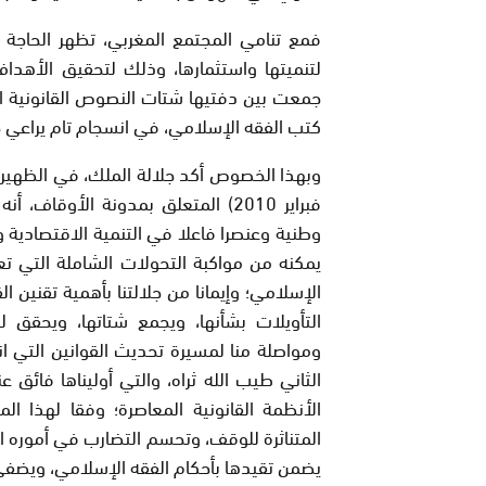
فمع تنامي المجتمع المغربي، تظهر الحاجة إل
لتنميتها واستثمارها، وذلك لتحقيق الأهد
جمعت بين دفتيها شتات النصوص القانونية الم
كتب الفقه الإسلامي، في انسجام تام يراعي خ
فبراير 2010) المتعلق بمدونة الأوقا
وطنية وعنصرا فاعلا في التنمية الاقتصادية وال
يمكنه من مواكبة التحولات الشاملة التي تع
الإسلامي؛ وإيمانا من جلالتنا بأهمية تقنين ال
التأويلات بشأنها، ويجمع شتاتها، ويحقق ل
ومواصلة منا لمسيرة تحديث القوانين التي ا
الثاني طيب الله ثراه، والتي أوليناها فائق 
الأنظمة القانونية المعاصرة؛ وفقا لهذا ال
المتناثرة للوقف، وتحسم التضارب في أموره ال
يضمن تقيدها بأحكام الفقه الإسلامي، ويضفي ع