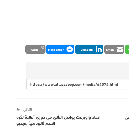
Email
LinkedIn
Messenger
طباعة
التالي
اني
اتحاد واويزغت يواصل التألق في دوري أغالبة لكرة
القدم (البرنامج)..فيديو