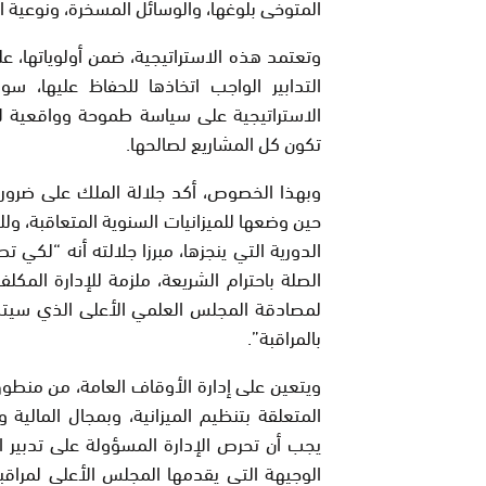
المتوخى بلوغها، والوسائل المسخرة، ونوعية ا
وتعتمد هذه الاستراتيجية، ضمن أولوياتها، ع
التدابير الواجب اتخاذها للحفاظ عليها، س
الاستراتيجية على سياسة طموحة وواقعية لا
تكون كل المشاريع لصالحها.
وبهذا الخصوص، أكد جلالة الملك على ضرورة 
حين وضعها للميزانيات السنوية المتعاقبة، ول
الدورية التي ينجزها، مبرزا جلالته أنه “لكي ت
الصلة باحترام الشريعة، ملزمة للإدارة المكل
لمصادقة المجلس العلمي الأعلى الذي سيتكف
بالمراقبة”.
ويتعين على إدارة الأوقاف العامة، من منطوق ال
المتعلقة بتنظيم الميزانية، وبمجال المالية 
يجب أن تحرص الإدارة المسؤولة على تدبير 
الوجيهة التي يقدمها المجلس الأعلى لمراقب