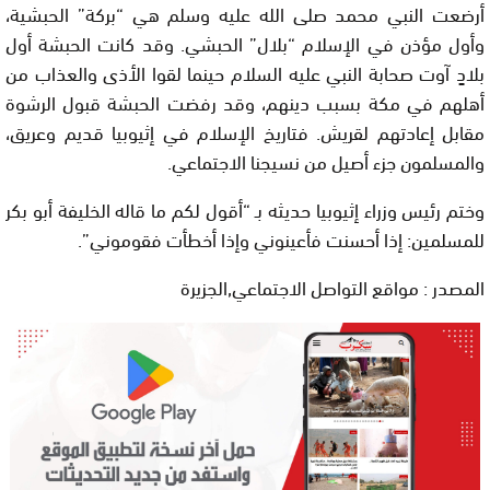
أرضعت النبي محمد صلى الله عليه وسلم هي “بركة” الحبشية،
وأول مؤذن في الإسلام “بلال” الحبشي. وقد كانت الحبشة أول
بلادٍ آوت صحابة النبي عليه السلام حينما لقوا الأذى والعذاب من
أهلهم في مكة بسبب دينهم، وقد رفضت الحبشة قبول الرشوة
مقابل إعادتهم لقريش. فتاريخ الإسلام في إثيوبيا قديم وعريق،
والمسلمون جزء أصيل من نسيجنا الاجتماعي.
وختم رئيس وزراء إثيوبيا حديثه بـ “أقول لكم ما قاله الخليفة أبو بكر
للمسلمين: إذا أحسنت فأعينوني وإذا أخطأت فقوموني”.
المصدر : مواقع التواصل الاجتماعي,الجزيرة