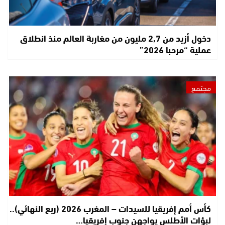
دخول أزيد من 2,7 مليون من مغاربة العالم منذ انطلاق
عملية “مرحبا 2026”
مجتمع
كأس أمم إفريقيا للسيدات – المغرب 2026 (ربع النهائي)..
لبؤات الأطلس يواجهن جنوب إفريقيا…