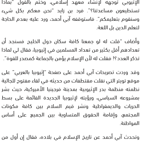
الإثيوبي توجهه لإنشاء معهد إسلامي، وختم بالقول “بماذا
تستطيعون مساعدتنا؟”. فرد بن زايد “نحن معكم بكل شيء
وسنقوم بتعليمكم”. فاستوقفه آبي أحمد، ورد عليه بعدم الحاجة
لتعلم الدين بل اللغة.
وأضاف “قلت له لو جمعنا كافة سكان دول الخليج فسنجد أن
تعدادهم أقل بكثير من تعداد المسلمين في إثيوبيا، فقال لي لماذا
تذكر العدد؟! فقلت له لأن الإسلام يؤمن بالجماعة كمصدر للقوة”.
وقد وردت تصريحات آبي أحمد على صفحة “إثيوبيا بالعربي” على
موقع تويتر التي نقلت مقتطفات من حديثه في لقاء مفتوح للجالية
نظمته منظمة بدر الإثيوبية بمدينة فرجينيا الأميركية، حيث بشر
بمشروعه السياسي، ورؤيته لإثيوبيا الجديدة القائمة على بسط
الحريات والديمقراطية ونشر قيم السلام بين كافة مكونات
المجتمع، وإقامة الحقوق المتساوية بين الجميع على أساس
المواطنة.
وتحدث آبي أحمد عن تاريخ الإسلام في بلاده، فقال إن أول من