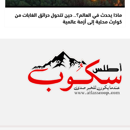
ماذا يحدث في العالم؟.. حين تتحول حرائق الغابات من
كوارث محلية إلى أزمة عالمية