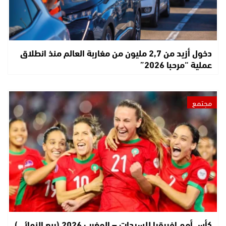
دخول أزيد من 2,7 مليون من مغاربة العالم منذ انطلاق
عملية “مرحبا 2026”
مجتمع
كأس أمم إفريقيا للسيدات – المغرب 2026 (ربع النهائي)..