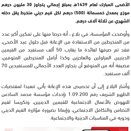
الأضحى المبارك لعام 1439هـ بمبلغ إجمالي يتجاوز 30 مليون درهم
موزع بمعدل خمسمائة (500) درهم لكل قيم ديني منخرط يقل دخله
الشهري عن ثلاثة آلاف درهم.
وأوضحت المؤسسة، في بلاغ ، أنه حرصا منها على تمكين أكبر عدد
من المنخرطين من الاستفادة من الإعانة قبل حلول عيد الأضحى،
فقد تم صرفها لفائدة ما يقارب 50 ألف مستفيد من القيمين
الدينيين المزاولين والعاجزين وكذا أرامل المنخرطين المتوفين،
مضيفة أنه من المتوقع أن يتجاوز العدد الأجمالي للمستفيدين 70
ألف مستفيد.
وأشار البلاغ إلى أن تخصيص هذه الإعانة يأتي تنفيذا لمقتضيات
الظهير الشريف رقم 1.09.200 بإحداث مؤسسة محمد السادس
للنهوض بالأعمال الاجتماعية للقيمين الدينيين، وتكريسا لقيم
التضامن والتكافل الاجتماعي، وإيمانا بضرورة مؤازرة القيم الديني
وذويه في المناسبات الدينية والاجتماعية.