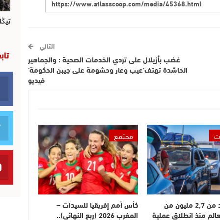
تيڭل
التالي
تاب
غضب بأزيلال على تردي الخدمات الصحية : والجماهير
الحاشدة تهتف’عيب وعار وحشومة على جيبن الحكومة’
فيديو
ت
مجتمع
دخول أزيد من 2,7 مليون من
كأس أمم إفريقيا للسيدات –
عالم منذ انطلاق عملية
المغرب 2026 (ربع النهائي)..