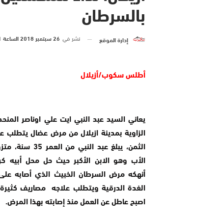
بالسرطان
نشر في
26 سبتمبر 2018 الساعة 1 و 36 دقيقة
إدارة الموقع
أطلس سكوب/أزيلال
يعاني السيد عبد النبي ايت علي اوناصر المنح
الزاوية بمدينة ازيلال من مرض عضال يتطلب عل
الثمن، يبلغ عبد النبي من ال
الأب وهو الابن الأكبر حيث حل محل أبيه ك
أنهكه مرض السرطان الخبيث الذي أصابه عل
الغدة الدرقية ويتطلب علاجه مصاريف كثيرة، 
اصبح عاطل عن العمل منذ إصابته بهذا المرض.