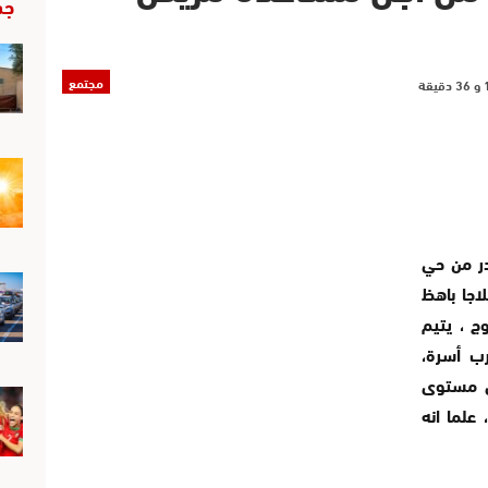
جد
مجتمع
در من حي
اجا باهظ
عمر 35 سنة، متزوج ، يتيم
رب أسرة،
ى مستوى
علما انه