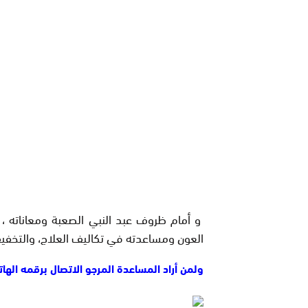
و أمام ظروف عبد النبي الصعبة ومعاناته ،
العون ومساعدته في تكاليف العلاج، والتخفيف 
ولمن أراد المساعدة المرجو الاتصال برقمه الهاتفي:426179