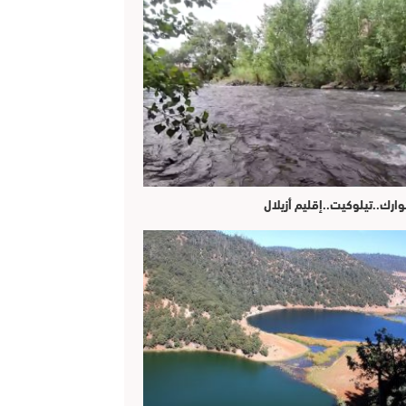
وارك..تيلوكيت..إقليم أزيلال