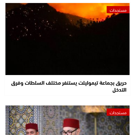
مستجدات
حريق بجماعة تيموليلت يستنفر مختلف السلطات وفرق
التدخل
مستجدات