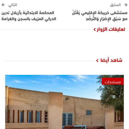
السابق
التالي
مستشفى خريبكة الإقليمي يَقْتُلُ
المحكمة الابتدائية بأزيلال تدين
مع سَبْقِ الإِصْرَارِ وَالتَّرصُّدِ
الدركي المزيف بالسجن والغرامة
تعليقات الزوار
شاهد أيضا
مستجدات