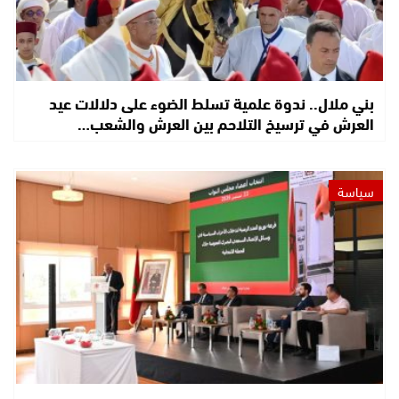
بني ملال.. ندوة علمية تسلط الضوء على دلالات عيد
العرش في ترسيخ التلاحم بين العرش والشعب…
سياسة