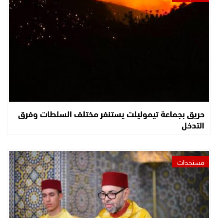
حريق بجماعة تيموليلت يستنفر مختلف السلطات وفرق
التدخل
مستجدات