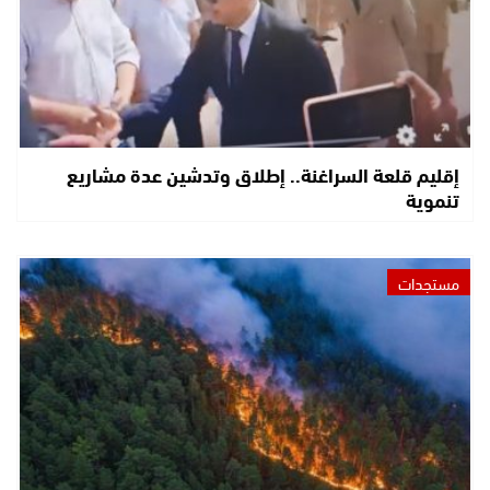
إقليم قلعة السراغنة.. إطلاق وتدشين عدة مشاريع
تنموية
مستجدات