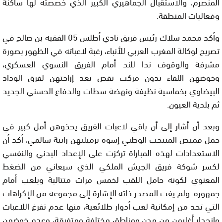
المنصرم، والاستقبال الجماهيري الكبير الذي خصصته لها ساكنة
وفعاليات المنطقة.
وأكد محمد سلاك رئيس فريق نادي أطلس 05 الفقيه بن صالح في
تصريح لوكالة المغرب العربي للأنباء، رغبة لاعباته في الظهور بصورة
مشرفة والوقوف ندا للند أمام الفريق النسوي العسكري،
وخوضهن اللقاء بدون مركب نقص بعد إزاحتهن لفرق الوداد
البيضاوي بخماسية نظيفة ونهضة سطات والدفاع الحسني الجديد
ثم بلدية العيون.
وبعد أن أشار إلى أن باقي لاعبات الفريق يحذوهن أمل كبير في
حمل قميص المنتخب الوطني إسوة بزميلتهن رانية سالمي، أكد أن
الاستعدادات لهذه المباراة تركزت على الإعداد البدني والنفسي
لكسر شوكة فريق الجيش الملكي الذي سيعاني من الضغط
المعنوي لكونه حامل اللقب لخمس مرات متتالية ويلعب أمام
جمهوره. ولم يفت المصدر ذاته الإشارة إلى مجموعة من الإكراهات
التي تحد من إمكانية لعب أدوار طلائعية، منها عدم تفرغ اللاعبات
وانحدار أغلبهن من مدن ومناطق مختلفة ومتفرقة، وعدم خوضهن