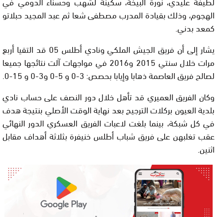
لطيفة عليدي، نورة البيخة، سكينة لشهب وحسناء الدومي في
الهجوم، وذلك بقيادة المدرب مصطفى شعا ثم عبد المجيد حبلاتو
كمعد بدني.
يشار إلى أن فريق الجيش الملكي ونادي أطلس 05 قد التقيا أربع
مرات خلال سنتي 2015 و2016 في مواجهات آلت نتائجها جميعا
لصالح فريق العاصمة ذهابا وإيابا بحصص: 3-0 و 5-0 و3-0 و 15-0.
وكان الفريق العميري قد تأهل خلال دور النصف على حساب نادي
بلدية العيون بركلات الترجيح بعد نهاية الوقت الأصلي بنتيجة هدف
في كل شبكة، بينما بلغت لاعبات الفريق العسكري الدور النهائي
عقب تغلبهن على فريق شباب أطلس خنيفرة بثلاثة أهداف مقابل
اثنين.