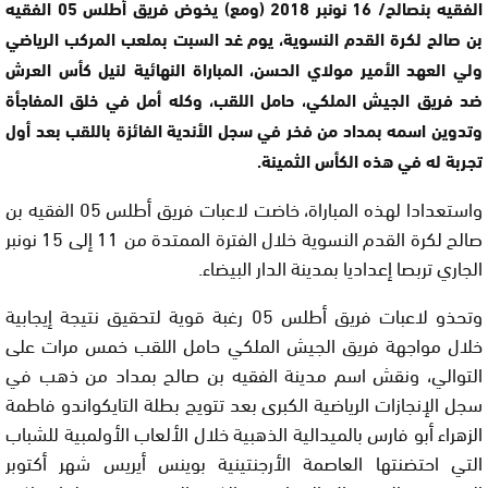
الفقيه بنصالح/ 16 نونبر 2018 (ومع) يخوض فريق أطلس 05 الفقيه
بن صالح لكرة القدم النسوية، يوم غد السبت بملعب المركب الرياضي
ولي العهد الأمير مولاي الحسن، المباراة النهائية لنيل كأس العرش
ضد فريق الجيش الملكي، حامل اللقب، وكله أمل في خلق المفاجأة
وتدوين اسمه بمداد من فخر في سجل الأندية الفائزة باللقب بعد أول
تجربة له في هذه الكأس الثمينة.
واستعدادا لهذه المباراة، خاضت لاعبات فريق أطلس 05 الفقيه بن
صالح لكرة القدم النسوية خلال الفترة الممتدة من 11 إلى 15 نونبر
الجاري تربصا إعداديا بمدينة الدار البيضاء.
وتحذو لاعبات فريق أطلس 05 رغبة قوية لتحقيق نتيجة إيجابية
خلال مواجهة فريق الجيش الملكي حامل اللقب خمس مرات على
التوالي، ونقش اسم مدينة الفقيه بن صالح بمداد من ذهب في
سجل الإنجازات الرياضية الكبرى بعد تتويج بطلة التايكواندو فاطمة
الزهراء أبو فارس بالميدالية الذهبية خلال الألعاب الأولمبية للشباب
التي احتضنتها العاصمة الأرجنتينية بوينس أيريس شهر أكتوبر