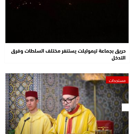
حريق بجماعة تيموليلت يستنفر مختلف السلطات وفرق
التدخل
مستجدات