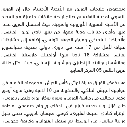
وبخصوص علاقات الفريق مع الأندية الأجنبية، قال إن الفريق
النسوي لمدينة الفقيه بن صالح تربطه علاقات متميزة مع العديد
من الأندية النسوية الأوروبية والعربية، حيث استقبل الفريق عددا
منها وأجرى مباريات ودية معها، من بينها نادي تولوز الفرنسي
وأندرلخت البلجيكي وفريق الجوية التونسي، إضافة إلى مشاركات
فتياته لأقل من 17 سنة في دوري دولي بمدينة ستراسبورغ
بفرنسا بمشاركة 18 ناديا منها أولمبيك مارسيليا الفرنسي
ومانشستر يونايتد الإنجليزي وبرشلونة الإسباني، حيث احتل خلاله
فريق أطلس 05 المركز السابع.
وسيخوض الفريق مباراة نهائي كأس العرش بمجموعته الكاملة في
مواجهة الجيش الملكي، والمتكونة من 18 لاعبة وهن: مارية أوعزو
وكوثر بنطالب في حراسة المرمى، ونورة بوكار، نورة خليفي تاغزوتي،
حنان غزال والسعدية كزيزير في الدفاع، وإلهام حيمودي، فاطمة
الزهراء كنادي، عتيقة لفليوي، كوفي نغيسان ناديجي، ضحى جليل
ورانية سالمي في الوسط، ثم شيماء الغزواني، وكريمة حدوشي،