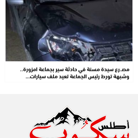
مصـ.رع سيدة مسنة في حادثة سير بجماعة امزورة..
وشبهة تورط رئيس الجماعة تعيد ملف سيارات…