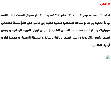
م أحمي ـ
احتضنت صبيحة يوم الأربعاء 31 دجنبر 2014مدرسة الأنوار بسوق السبت اولاد النمة
نيابة الفقيه بن صالح نشاطا اجتماعيا متميزا حضره إلى جانب مدير المؤسسة مصطفى
موباريك و أطر المدرسة محمد الشمي النائب الإقليمي لوزارة التربية الوطنية و رئيس
قسم الشؤون التربوية و رئيس قسم الرياضة بالنيابة و السلطة المحلية و جمعية أباء و
أولياء التلاميذ .