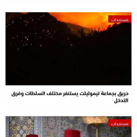
مستجدات
حريق بجماعة تيموليلت يستنفر مختلف السلطات وفرق
التدخل
مستجدات