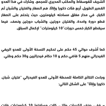
الشريف للفوسفاط والمكتب المديري للمجمع، وشارك في هذا العدو
القصير الطويل، أربع فئات ذكورا وإناثا، هم الصغار والفتيان والشبان ثم
الكبار، في مدار مغلق مساحته كيلومترين، حيث يتحتم على الصغار
قطع دورة واحدة، والفتيان دورتين، والشباب دورتين ونصف، فيما
سيقطع الكبار خمس دورات”10 كيلومترات” لإكمال السباق.
كما أشرف حوالي 45 حكم على تحكيم النسخة الأولى للعدو الريفي
الفيدرالي منهم 5 قاضي حكم و 10 حكام فيدراليين و30 حكم وطني.
وجاءت النتائج الكاملة للمحطة الأولى للعدو الفيدرالي “فتيان، شبان،
ذكورا وإناثا” على الشكل التالي:
– ففي صنف الكبيرات والتي كانت مسافتها 10 كيلومترات فازت