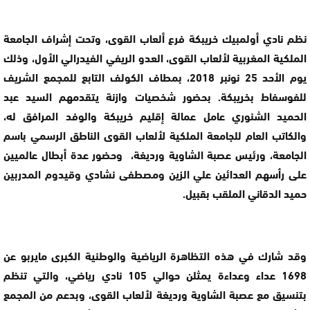
نظم نادي أولمبيك خريبكة فرع ألعاب القوى، وتحت إشراف الجامعة
الملكية المغربية لألعاب القوى، العدو الريفي الفيدرالي الأول، وذلك
يوم الأحد 25 نونبر 2018، بمطاف الكولف التابع للمجمع الشريف
للفوسفاط بخريبكة. بحضور شخصيات وازنة يتقدمهم السيد عبد
الحميد الشنوري عامل عمالة إقليم خريبكة والوفد المرافق له،
والكاتب العام للجامعة الملكية لألعاب القوى الناطق الرسمي باسم
الجامعة، ورئيس عصبة الشاوية ورديغة، وحضور عدة أبطال عالميين
على رأسهم العدائين علي الزين ومصطفى نشادي وقيدوم المدربين
حميد الدقاني الملقب بقبيل.
وقد شارك في هذه التظاهرة الرياضية والوطنية الكبرى مايربو عن
1698 عداء وعداءة يمثلن حوالي 105 نادي رياضي، والتي تنظم
بتنسيق مع عصبة الشاوية ورديغة لألعاب القوى، وبدعم من المجمع