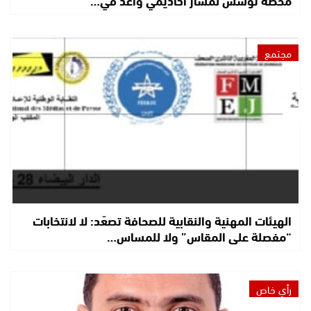
محطة تؤسس لمسار أكاديمي واعد في…
مجتمع
الهيئات المهنية والنقابية للصحافة تصعّد: لا لانتخابات
“مفصلة على المقاس” ولا للمساس…
رأي خاص