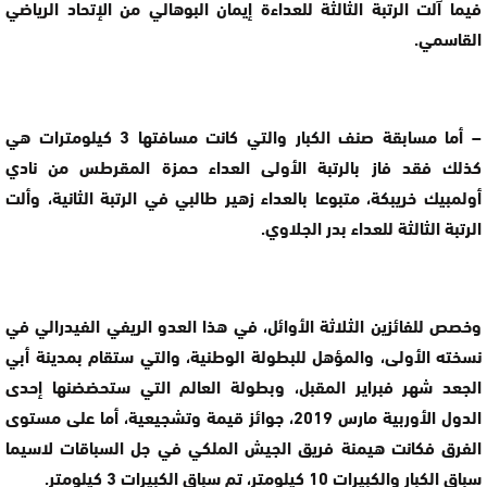
فيما آلت الرتبة الثالثة للعداءة إيمان البوهالي من الإتحاد الرياضي
القاسمي.
– أما مسابقة صنف الكبار والتي كانت مسافتها 3 كيلومترات هي
كذلك فقد فاز بالرتبة الأولى العداء حمزة المقرطس من نادي
أولمبيك خريبكة، متبوعا بالعداء زهير طالبي في الرتبة الثانية، وألت
الرتبة الثالثة للعداء بدر الجلاوي.
وخصص للفائزين الثلاثة الأوائل، في هذا العدو الريفي الفيدرالي في
نسخته الأولى، والمؤهل للبطولة الوطنية، والتي ستقام بمدينة أبي
الجعد شهر فبراير المقبل، وبطولة العالم التي ستحضضنها إحدى
الدول الأوربية مارس 2019، جوائز قيمة وتشجيعية، أما على مستوى
الفرق فكانت هيمنة فريق الجيش الملكي في جل السباقات لاسيما
سباق الكبار والكبيرات 10 كيلومتر، تم سباق الكبيرات 3 كيلومتر.