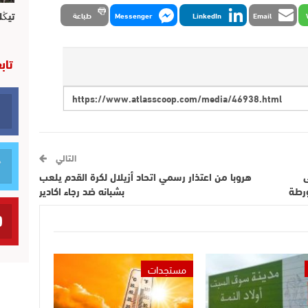
تيڭل
Email
LinkedIn
Messenger
طباعة
تاب
التالي
ى
هروبا من اعتذار رسمي اتحاد أزيلال لكرة القدم يلعب
رطة
بشبانه ضد رجاء اكادير
مستجدات