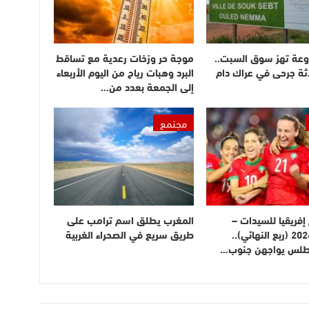
وعة تهز سوق السبت..
موجة حر وزخات رعدية مع تساقط
ثة جرحى في عراك دام
البرد وهبات رياح من اليوم الأربعاء
إلى الجمعة بعدد من…
مجتمع
فريقيا للسيدات –
المغرب يطلق اسم ترامب على
المغرب 2026 (ربع النهائي)..
طريق سريع في الصحراء الغربية
أطلس يواجهن جنوب…