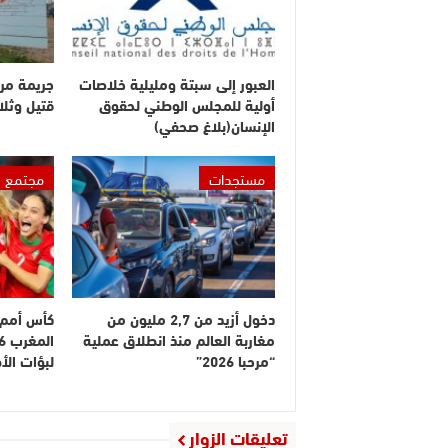
العبور إلى سبتة ومليلية خلاصات
جريمة مر
أولية للمجلس الوطني لحقوق
قتيل وثلا
الإنسان(بلاغ صحفي)
مستجدات
مجتمع
دخول أزيد من 2,7 مليون من
كأس أمم إ
مغاربة العالم منذ انطلاق عملية
“مرحبا 2026”
لبؤات ال
تعليقات الزوار