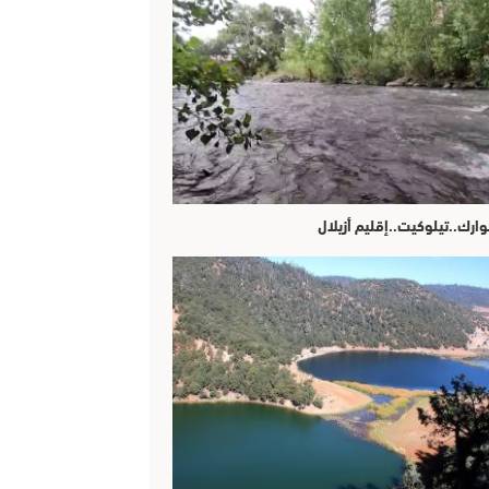
وارك..تيلوكيت..إقليم أزيلال