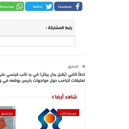
WhatsApp
Twitter
Facebook
رابط المشاركة :
السابق
خطأ كتابي (يُقبل بدل يركل) في رد نائب فرنسي عل
تعليقات لترامب حول مواجهات باريس يوقعه في و
شاهد أيضا
مستجدات
مجتمع