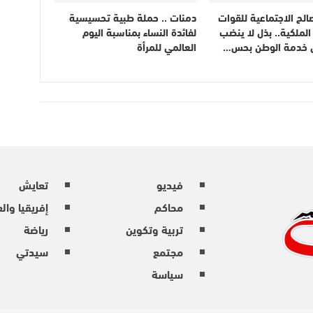
الح الاجتماعية للقوات
دمنات .. حملة طبية تحسيسية
لملكية.. بذل لا ينضب
لفائدة النساء بمناسبة اليوم
 خدمة الوطن بحس…
العالمي للمرأة
فيديو
تعايش
محاكم
إفريقيا وال
تربية وتكوين
رياضة
مجتمع
سيدتي
سياسة