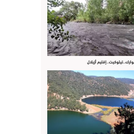
وارك..تيلوكيت..إقليم أزيلال