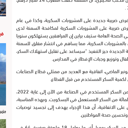
ي بلدان مثل بلجيكا، تقرر في عام 2015 فرض ضريبة جديدة على المشروبات السكرية، وكذا في عام
ن فرض ضريبة على المشروبات السكرية لمكافحة السمنة لدى
في
في الصحة العامة ستيف براين إن المراهقين يستهلكون سنويا
المشروبات السكرية، مما يساهم في انتشار مقلق للسمنة
ة الجديدة حيز التنفيذ “سيساعد على تقليل استهلاك السكر،
طفال وتوزيع وجبات الإفطار في المدارس.
 جانبها، وقعت الحكومة البرازيلية في 26 نونبر الماضي، اتفاقية مع العديد من ممثلي قطاع الصناعات
وتنص الاتفاقية على تخفيض 144 ألف طن من السكر المستخدم في الصناعة من الآن إلى غاية 2022،
ثل انخفاضا قد يصل إلى 62,4 في المائة من السكر المستعمل في البسكويت. وبهذه المناسبة،
ن على الاتفاقية، أن هذا الإجراء يهدف إلى تجسيد توصيات
جزير
وتحسين صحة المواطنين.
ويستهلك البرازيليون في المتوسط 80 غراما من السكر يوميا، أي ما يعادل 18 ملعقة صغيرة، 64 في