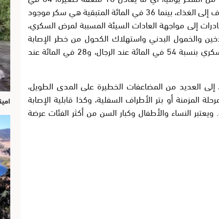
المائة من هذا الاستهلاك عبارة عن سكر مضاف إلى الغذاء، بينما 36 في المائة المتبقية هي سكر موجود
درات إلى مواجهة العادات السيئة المسببة لمرض السكري،
دخين والخمول البدني واستهلاك الكحول من خطر الإصابة
بالسمنة بنسبة تفوق 60 في المائة، وداء السكري بنسبة 54 في المائة عند الرجال، و28 في المائة عند
لى العديد من المضاعفات الخطيرة على المدى الطويل،
لة المزمنة أو بتر الأطراف السفلية، وكذا قابلية الإصابة
امين
 ويعتبر النساء والأطفال وكبار السن من أكثر الفئات عرضة