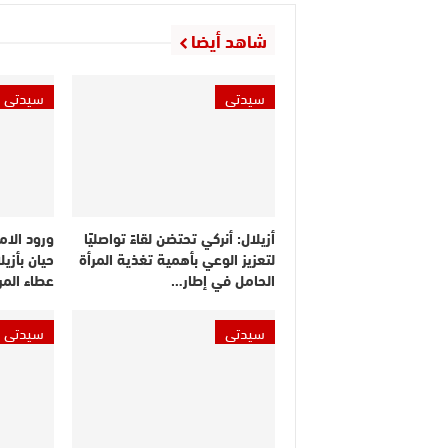
شاهد أيضا
سيدتي
سيدتي
أزيلال: أنركي تحتضن لقاءً تواصليًا
ورود الامت
لتعزيز الوعي بأهمية تغذية المرأة
حيان بأزي
الحامل في إطار…
عطاء المر
سيدتي
سيدتي