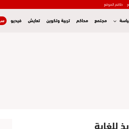
ع
طاقم الموقع
اسة
مجتمع
محاكم
تربية وتكوين
تعايش
فيديو
سي
ذ للغاية