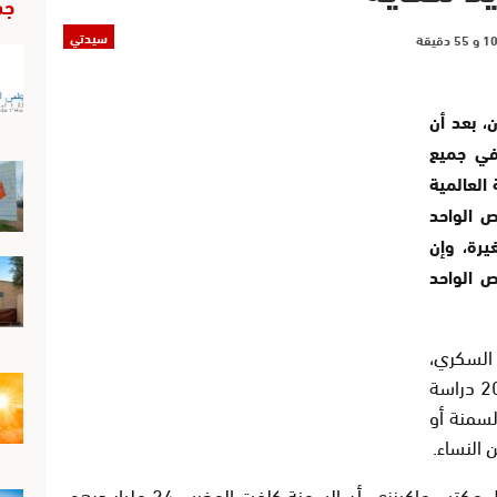
جد
سيدتي
، بعد أن
في جميع
العالمية
 غراما للشخص الواحد
ي 12 ملعقة صغيرة، وإن
 للشخص الواحد
السكري،
نشرت المندوبية السامية للتخطيط سنة 2011 دراسة
لسمنة أو
وذكرت دراسة أخرى نشرت عام 2014 من قبل مكتب ماكينزي، أن السمنة كلفت المغرب 24 مليار درهم،