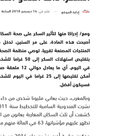
نشر في
14 ديسمبر 2018 الساعة 10 و 55 دقيقة
إدارة الموقع
ومع/ إدراكا منها لتأثير السكر على صحة السكان
أصبحت هذه المادة، على مر السنين، تدخل 
المنتجات المصنعة تقريبا، توصي منظمة الصحة 
بتقليص استهلاك السكر إلى 50
في اليوم، أي ما يعادل حوال
أمكن تقليصها إلى 25 غراما في اليوم
فسيكون أفضل.
وبالمغرب، حيث يعاني مليونا شخص من داء 
كشفت أن ثلث السكان المغاربة يعانون من ا
تظهر عليهم مؤشراتها، 63 في المائة منهم من النساء.