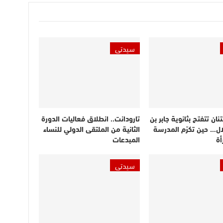
سيدتي
نان تتفتح بثانوية جابر بن
تارودانت.. انطلاق فعاليات الدورة
لال… حين تكرّم المدرسة
الثانية من الملتقى الدولي للنساء
أة
المبدعات
سيدتي