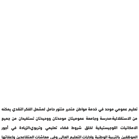
تعليم عمومي موحد في خدمة مواطن متحرر متنور حامل لمشعل الفكر النقدي يمكنه
من الاستقلالية؛مدرسة وجامعة عموميتان موحدتان ووحيدتان تستفيدان من جميع
الامكانيات اللوجيستيكية لخلق شروط فضاء تعليمي وتربوي؛الزيادة في أجور
الموظفين بالتربية الوطنية وإدارات التعليم العالي وفي معاشات المتقاعدين وإعفائها