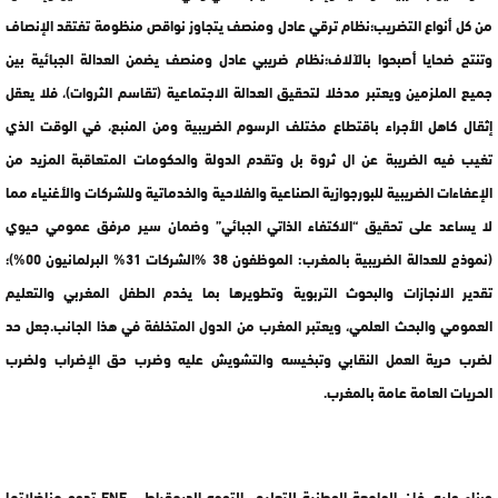
من كل أنواع التضريب؛نظام ترقي عادل ومنصف يتجاوز نواقص منظومة تفتقد الإنصاف
وتنتج ضحايا أصبحوا بالآلاف؛نظام ضريبي عادل ومنصف يضمن العدالة الجبائية بين
جميع الملزمين ويعتبر مدخلا لتحقيق العدالة الاجتماعية (تقاسم الثروات)، فلا يعقل
إثقال كاهل الأجراء باقتطاع مختلف الرسوم الضريبية ومن المنبع، في الوقت الذي
تغيب فيه الضريبة عن ال ثروة بل وتقدم الدولة والحكومات المتعاقبة المزيد من
الإعفاءات الضريبية للبورجوازية الصناعية والفلاحية والخدماتية وللشركات والأغنياء مما
لا يساعد على تحقيق “الاكتفاء الذاتي الجبائي” وضمان سير مرفق عمومي حيوي
(نموذج للعدالة الضريبية بالمغرب: الموظفون 38 %الشركات 31% البرلمانيون 00%)؛
تقدير الانجازات والبحوث التربوية وتطويرها بما يخدم الطفل المغربي والتعليم
العمومي والبحث العلمي، ويعتبر المغرب من الدول المتخلفة في هذا الجانب.جعل حد
لضرب حرية العمل النقابي وتبخيسه والتشويش عليه وضرب حق الإضراب ولضرب
الحريات العامة عامة بالمغرب.
وبناء عليه، فإن الجامعة الوطنية للتعليم -التوجه الديمقراطي FNE تدعو مناضلاتها