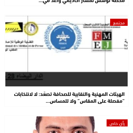
مجتمع
الهيئات المهنية والنقابية للصحافة تصعّد: لا لانتخابات
“مفصلة على المقاس” ولا للمساس…
رأي خاص