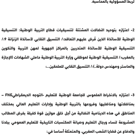
لربط المسؤولية بالمحاسبة.
2- اعتزازه بتوحيد النضالات المشتتة لتنسيقيات قطاع التربية الوطنية: التنسيقية
الوطنية للأساتذة الذين فُرض عليهم التعاقد؛/ التنسيق النقابي لأساتذة الزنزانة 9؛/
التنسيقية الوطنية للأساتذة المتدربين بالمراكز الجهوية لمهن التربية والتكوين
بالمغرب؛/ التنسيقية الوطنية لموظفي وزارة التربية الوطنية حاملي الشهادات (الإجازة
والماستر ومهندس دولة..)؛/ التنسيق النقابي للملحقين…؛
3- اعتزازه بالانخراط الملموس للجامعة الوطنية للتعليم -التوجه الديمقراطيFNE –
بمناضلاتها ومناضليها وفروعها بالتربية الوطنية وإدارات التعليم العالي بمختلف
المناطق في هذه الدينامية النضالية من أجل خلق موازين قوة كفيلة بفرض المطالب
المشروعة لنساء ورجال التعليم وصيانة المكتسبات التاريخية للتعليم العمومي ببلدنا
والدفاع عن قضايا الشعب المغربي، والمتمثلة أساسا في: