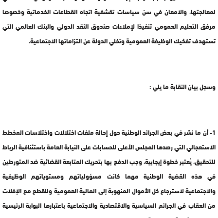
لمعالجتها، والامعان في سن سياسات تقشفية اتجاه القطاعات الخدماتية وخصوصا
مرفق التعليم العمومي تنفيذا لإملاءات صندوق النقد الدولي والبنك العالمي التي
تستهدف تفكيك الوظيفة العمومية وتخلي الدولة عن التزاماتها الاجتماعية.
وسجل بيان النقابة ما يلي :
1- أن ما نشر في بعض الجرائد الوطنية حول إحالة ملفات اختلالات واختلاسات المخطط
الاستعجالي التي رصدها المجلس الأعلى للحسابات على النيابة العامة باستئنافية الرباط
للتحقيق، يُعتبر خطوة إيجابية، وجب الدفع بها بتحريك المتابعة القضائية ضد المتورطين
في هذه القضية الوطنية مهما كانت مسؤولياتهم ومستوياتهم الوظيفية
والاجتماعية لاسترجاع كل الأموال المنهوبة إلى المالية العمومية وللقطع مع الإفلات
من العقاب في الجرائم السياسية والاقتصادية والاجتماعية باعتبارها البوابة الرئيسية