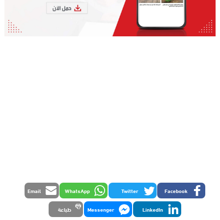
Email
WhatsApp
Twitter
Facebook
LinkedIn
Messenger
طباعة