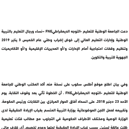
دعت الجامعة الوطنية للتعليم -التوجه الديمقراطيFNE –نساء ورجال التعليم بالتربية
الوطنية وإدارات التعليم العالي إلى خوض إضراب وطني عام الخميس 3 يناير 2019
وتنظيم وقفات احتجاجية أمام الإدارات و/أو المديريات الإقليمية و/أو الأكاديميات
الجهوية للتربية والتكوين.
وفي بيان اطلع موقع أطلس سكوب على نسخة منه، أكد المكتب الوطني للجامعة
الوطنية للتعليم -التوجه الديمقراطيFNE ، أن الخطوة تأتي بعد وقوف النقابة، يوم
الأحد 23 دجنبر 2018ـ على انسداد آفاق الحوار المركزي بين النقابات ورئيس الحكومة،
وتقييمه لعمل اللجن الموضوعاتية بوزارة التربية المتسم بغياب الإرادة الحقيقية لدى
الوزارة الوصية ومختلف الأطراف الحكومية في التجاوب مع مطالب فئات تعليمية
ظلت عالقة لسنين، بسبب غياب الإرادة الحقيقية لحلها وعدم تخصيص أي غلاف مالي