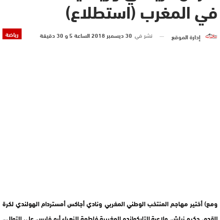
في المغرب (استطلاع)
رياضة
نشر في
30 ديسمبر 2018 الساعة 5 و 30 دقيقة
إدارة الموقع
ومع) أختير مهاجم المنتخب الوطني المغربي ونادي أجاكس أمستردام الهولندي لكرة
القدم، حكيم زياش، ولاعبة التايكواندو المغربية فاطمة الزهراء أبو فارس، على التوالي،