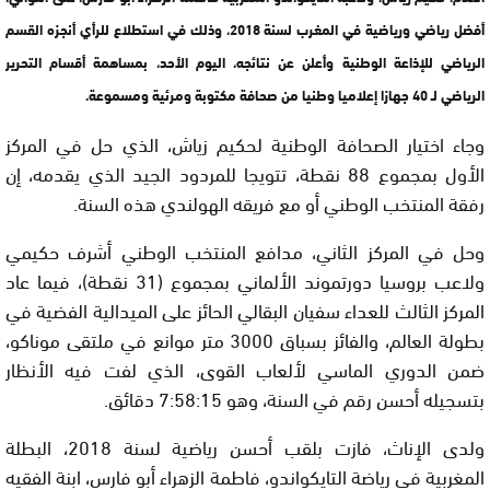
أفضل رياضي ورياضية في المغرب لسنة 2018، وذلك في استطلاع للرأي أنجزه القسم
الرياضي للإذاعة الوطنية وأعلن عن نتائجه، اليوم الأحد، بمساهمة أقسام التحرير
الرياضي لـ 40 جهازا إعلاميا وطنيا من صحافة مكتوبة ومرئية ومسموعة.
وجاء اختيار الصحافة الوطنية لحكيم زياش، الذي حل في المركز
الأول بمجموع 88 نقطة، تتويجا للمردود الجيد الذي يقدمه، إن
رفقة المنتخب الوطني أو مع فريقه الهولندي هذه السنة.
وحل في المركز الثاني، مدافع المنتخب الوطني أشرف حكيمي
ولاعب بروسيا دورتموند الألماني بمجموع (31 نقطة)، فيما عاد
المركز الثالث للعداء سفيان البقالي الحائز على الميدالية الفضية في
بطولة العالم، والفائز بسباق 3000 متر موانع في ملتقى موناكو،
ضمن الدوري الماسي لألعاب القوى، الذي لفت فيه الأنظار
بتسجيله أحسن رقم في السنة، وهو 7:58:15 دقائق.
ولدى الإناث، فازت بلقب أحسن رياضية لسنة 2018، البطلة
المغربية في رياضة التايكواندو، فاطمة الزهراء أبو فارس، ابنة الفقيه