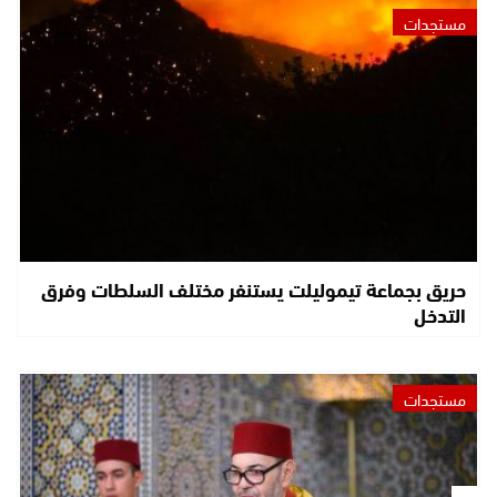
مستجدات
حريق بجماعة تيموليلت يستنفر مختلف السلطات وفرق
التدخل
مستجدات