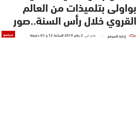
بواولى بتلميذات من العالم
القروي خلال رأس السنة..صور
مجتمع
نشر في
2 يناير 2019 الساعة 12 و 03 دقيقة
إدارة الموقع