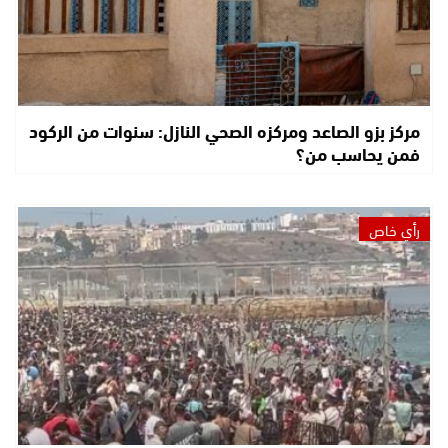
مركز بزو الصاعد ومركزه الصحي النازل: سنوات من الركود
فمن يحاسب من؟
رأي خاص