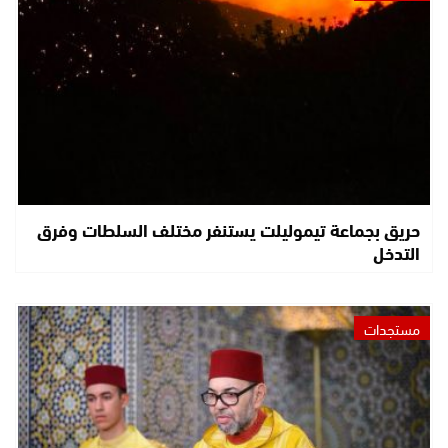
حريق بجماعة تيموليلت يستنفر مختلف السلطات وفرق
التدخل
مستجدات