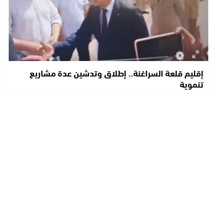
إقليم قلعة السراغنة.. إطلاق وتدشين عدة مشاريع
تنموية