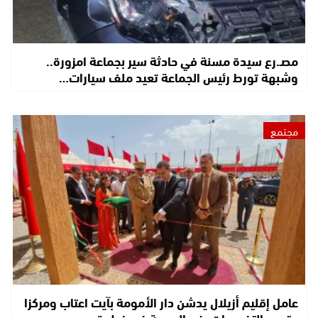
مصـ.رع سيدة مسنة في حادثة سير بجماعة امزورة..
وشبهة تورط رئيس الجماعة تعيد ملف سيارات…
مجتمع
عامل إقليم أزيلال يدشن دار الأمومة بآيت اعتاب ومركزا
متعدد التخصصات بفم الجمعة في خطوة…