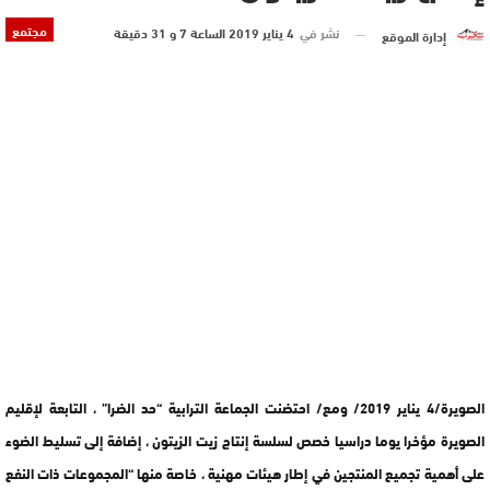
مجتمع
نشر في
4 يناير 2019 الساعة 7 و 31 دقيقة
إدارة الموقع
الصويرة/4 يناير 2019/ ومع/ احتضنت الجماعة الترابية “حد الضرا” ، التابعة لإقليم
الصويرة مؤخرا يوما دراسيا خصص لسلسة إنتاج زيت الزيتون ، إضافة إلى تسليط الضوء
على أهمية تجميع المنتجين في إطار هيئات مهنية ، خاصة منها “المجموعات ذات النفع