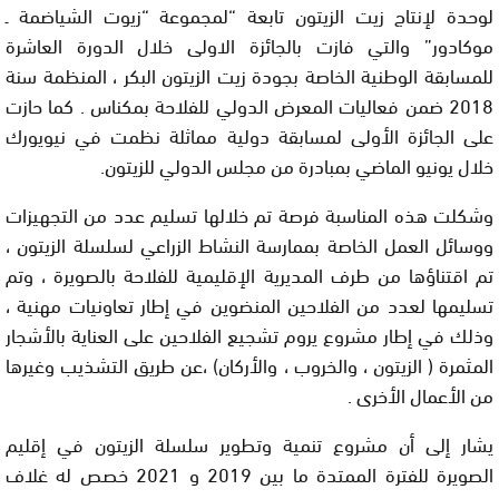
لوحدة لإنتاج زيت الزيتون تابعة “لمجموعة “زيوت الشياضمة ـ
موكادور” والتي فازت بالجائزة الاولى خلال الدورة العاشرة
للمسابقة الوطنية الخاصة بجودة زيت الزيتون البكر ، المنظمة سنة
2018 ضمن فعاليات المعرض الدولي للفلاحة بمكناس . كما حازت
على الجائزة الأولى لمسابقة دولية مماثلة نظمت في نيويورك
خلال يونيو الماضي بمبادرة من مجلس الدولي للزيتون.
وشكلت هذه المناسبة فرصة تم خلالها تسليم عدد من التجهيزات
ووسائل العمل الخاصة بممارسة النشاط الزراعي لسلسلة الزيتون ،
تم اقتناؤها من طرف المديرية الإقليمية للفلاحة بالصويرة ، وتم
تسليمها لعدد من الفلاحين المنضوين في إطار تعاونيات مهنية ،
وذلك في إطار مشروع يروم تشجيع الفلاحين على العناية بالأشجار
المثمرة ( الزيتون ، والخروب ، والأركان) ،عن طريق التشذيب وغيرها
من الأعمال الأخرى .
يشار إلى أن مشروع تنمية وتطوير سلسلة الزيتون في إقليم
الصويرة للفترة الممتدة ما بين 2019 و 2021 خصص له غلاف