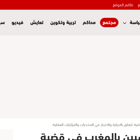
ع
طاقم الموقع
اسة
مجتمع
محاكم
تربية وتكوين
تعايش
فيديو
سي
 تتعلق بالحيازة والاتجار في المخدرات والمؤثرات العقلية
يين بالمغرب في قضية