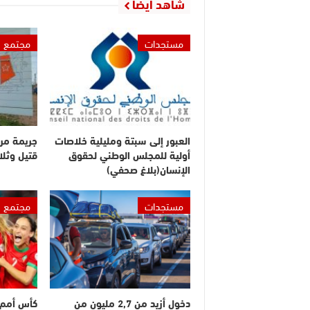
شاهد أيضا
مستجدات
مجتمع
العبور إلى سبتة ومليلية خلاصات
جريمة مر
أولية للمجلس الوطني لحقوق
قتيل وثلا
الإنسان(بلاغ صحفي)
مستجدات
مجتمع
دخول أزيد من 2,7 مليون من
كأس أمم إ