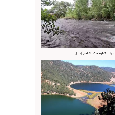
وارك..تيلوكيت..إقليم أزيلال