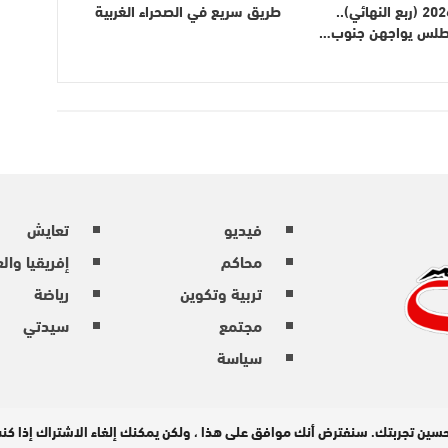
المغرب 2026 (ربع النهائي)..
طريق سريع في الصحراء الغربية
أطلس يواجهن جنوب…
فيديو
تعايش
محاكم
إفريقيا وال
تربية وتكوين
رياضة
مجتمع
سيدتي
سياسة
حسين تجربتك. سنفترض أنك موافق على هذا ، ولكن يمكنك إلغاء الاشتراك إذا ك