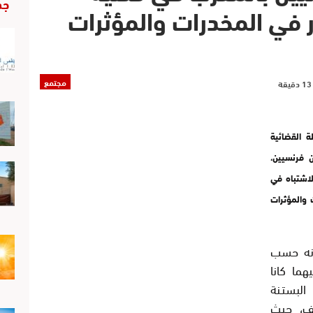
جد
ار في المخدرات والمؤثرات
مجتمع
 القضائية
 فرنسيين،
اشتباه في
 والمؤثرات
أنه حسب
هما كانا
لبستـنة
يف، حيث