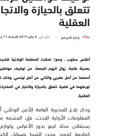
تتعلق بالحيازة والاتج
العقلية
نشر في
4 يناير 2019 الساعة 11 و 13 دقيقة
إدارة الموقع
أطلس سكوب ـ ومع/ تمكنت المصلحة الولائية للشرطة
بمدينة طنجة، زوال اليوم الجمعة، من توقيف مواطنين
أحدهما من أصل مغربي والثاني من أصل تونسي، وذلك لل
تورطهما في قضية تتعلق بالحيازة والاتجار في المخدرات
العقلية.
وذكر بلاغ للمديرية العامة للأمن الوطني 
المعلومات الأولية للبحث، فإن المشتبه في
يستغلان محلا لبيع بذور الأغراس ولوازم ا
كواجهة لترويج مخدر الشيرا وسنابل الك