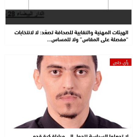
الهيئات المهنية والنقابية للصحافة تصعّد: لا لانتخابات
“مفصلة على المقاس” ولا للمساس…
رأي خاص
لا تجعلوا السياسة تتحول إلى مباراة كرة قدم.