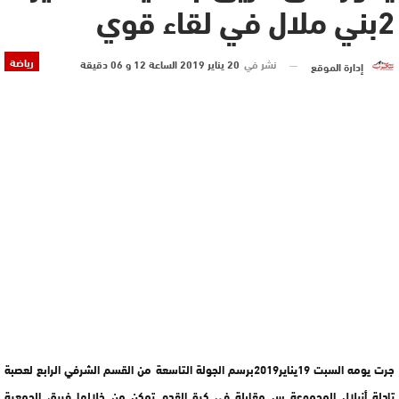
2بني ملال في لقاء قوي
رياضة
نشر في
20 يناير 2019 الساعة 12 و 06 دقيقة
إدارة الموقع
جرت يومه السبت 19يناير2019برسم الجولة التاسعة من القسم الشرفي الرابع لعصبة
تادلة أزيلال المجموعة س مقابلة في كرة القدم تمكن من خلالها فريق الجمعية