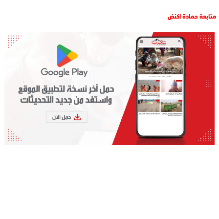
متابعة حمادة اكنض