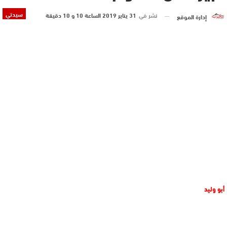
سيدتي
نشر في
31 يناير 2019 الساعة 10 و 10 دقيقة
إدارة الموقع
أبو وليد