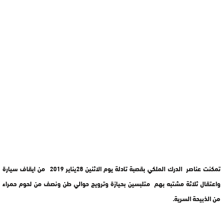
تمكنت عناصر الدرك الملكي بقصبة تادلة يوم الاثنين 28يناير 2019 من ايقاف سيارة
واعتقال ثلاثة مشتبه بهم متلبسين بحيازة وترويج حوالي طن ونصف من لحوم حمراء
من الذبيحة السرية.