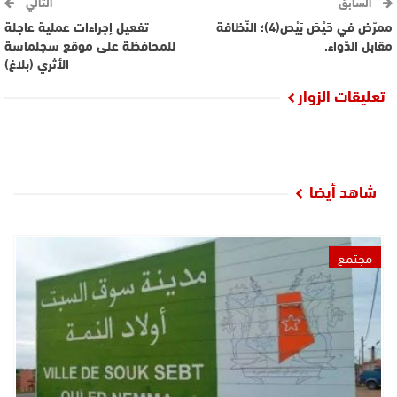
السابق
التالي
ممرّض في حَيْصَ بَيْص(4)؛ النّظافة
تفعيل إجراءات عملية عاجلة
مقابل الدّواء.
للمحافظة على موقع سجلماسة
الأثري (بلاغ)
تعليقات الزوار
شاهد أيضا
مجتمع