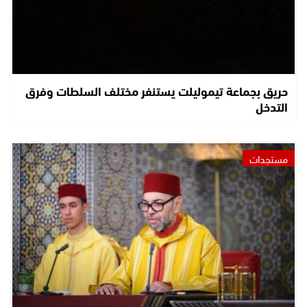
حريق بجماعة تيموليلت يستنفر مختلف السلطات وفرق
التدخل
مستجدات