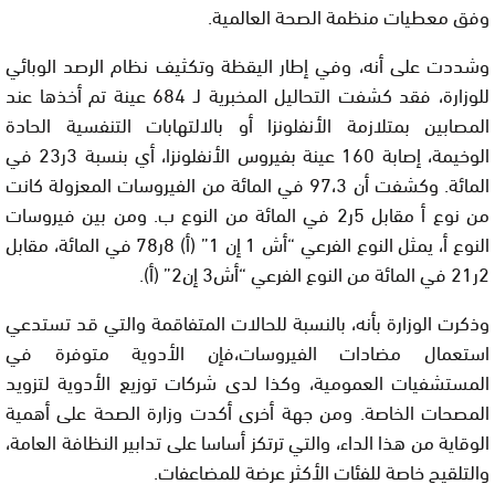
وفق معطيات منظمة الصحة العالمية.
وشددت على أنه، وفي إطار اليقظة وتكثيف نظام الرصد الوبائي
للوزارة، فقد كشفت التحاليل المخبرية لـ 684 عينة تم أخذها عند
المصابين بمتلازمة الأنفلونزا أو بالالتهابات التنفسية الحادة
الوخيمة، إصابة 160 عينة بفيروس الأنفلونزا، أي بنسبة 3ر23 في
المائة. وكشفت أن 97،3 في المائة من الفيروسات المعزولة كانت
من نوع أ مقابل 5ر2 في المائة من النوع ب. ومن بين فيروسات
النوع أ، يمثل النوع الفرعي “أش 1 إن 1” (أ) 8ر78 في المائة، مقابل
2ر21 في المائة من النوع الفرعي “أش3 إن2” (أ).
وذكرت الوزارة بأنه، بالنسبة للحالات المتفاقمة والتي قد تستدعي
استعمال مضادات الفيروسات،فإن الأدوية متوفرة في
المستشفيات العمومية، وكذا لدى شركات توزيع الأدوية لتزويد
المصحات الخاصة. ومن جهة أخرى أكدت وزارة الصحة على أهمية
الوقاية من هذا الداء، والتي ترتكز أساسا على تدابير النظافة العامة،
والتلقيح خاصة للفئات الأكثر عرضة للمضاعفات.