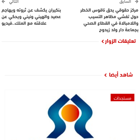
السابق
التالي
مركز حقوقي يدق ناقوس الخطر
بنكيران يكشف عن ثروته ويهاجم
حول تفشي مظاهر التسيب
عصيد والهيني ونيني ويحكي عن
واللامبالاة في القطاع الصحي
علاقته مع الملك..فيديو
بجماعة دار ولد زيدوح
تعليقات الزوار
شاهد أيضا
مستجدات