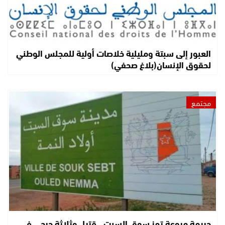
العبور إلى سبتة ومليلية خلاصات أولية للمجلس الوطني
لحقوق الإنسان(بلاغ صحفي)
مجتمع
جريمة مروعة تهز سوق السبت.. قتيل وثلاثة جرحى في