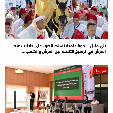
بني ملال.. ندوة علمية تسلط الضوء على دلالات عيد
العرش في ترسيخ التلاحم بين العرش والشعب…
سياسة