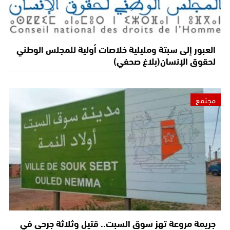
العبور إلى سبتة ومليلية خلاصات أولية للمجلس الوطني
لحقوق الإنسان(بلاغ صحفي)
مجتمع
جريمة مروعة تهز سوق السبت.. قتيل وثلاثة جرحى في