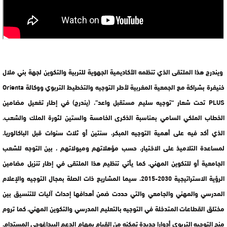
ويندرج هذا الملتقى الذي تنظمه الأكاديمية الجهوية للتربية والتكوين لجهة بني ملال
خنيفرة بشراكة مع الجمعية المغربية لأطر التوجيه والتخطيط التربوي ووكالة Orienta
PLUS تحت شعار “توجيه سليم مستقبل واعد”، (يندرج) في إطار تفعيل مضامين
الخطاب الملكي السامي بمناسبة الذكرى الخامسة والستين لثورة الملك والشعب،
الذي أكد فيه على أهمية التوجيه المبكر، سنتين أو ثلاث سنوات قبل الباكالوريا،
لمساعدة التلاميذ على الاختيار، حسب مؤهلاتهم وميولاتهم ، بين التوجه للشعب
الجامعية أو للتكوين المهني. كما يأتي تنظيم هذا الملتقى في إطار تنزيل مضامين
الرؤية الاستراتيجية 2030-2015، سيما المشاريع ذات الصلة بمجال التوجيه والإعلام
المدرسي والمهني والجامعي والتي حددت ضمن أهدافها إحداث آليات للتنسيق بين
مختلق القطاعات المتدخلة في التوجيه بالتعليم المدرسي والتكوين المهني، كما تروم
منح التوجيه التربوي أدوارا جديدة تمكنه من القيام بمهام الدعم البيداغوجي المستدام،