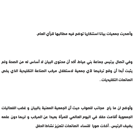
وأصدرت جمعيات بيانا استنكاريا توضح فيه مطالبها للرأي العام.
وفي اتصال برئيس جماعة بني عياط، أكد أن محتوى البيان لا أساس له من الصحة ولم
يثبت أبدا أن وقع ترخيصا لأي جمعية لاستغلال مركب الصناعة التقليدية الذي يخص
الصانعات التقليديات .
وأوضح ان ما راج مجانب للصواب حيث أن الجمعية المعنية بالبيان و غضب الفعاليات
الجمعوية أقامت حفلا في اليوم العالمي للمرأة بعيدا عن المركب و لربما دون علمه
يضيف الرئيس ، أخذت صورا للنساء الصانعات لتعزيز نشاط الحفل