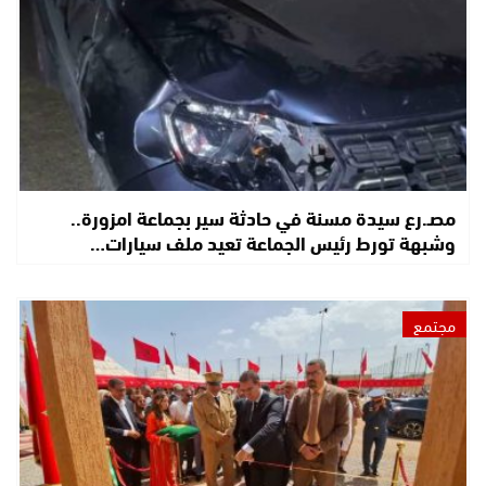
مصـ.رع سيدة مسنة في حادثة سير بجماعة امزورة..
وشبهة تورط رئيس الجماعة تعيد ملف سيارات…
مجتمع