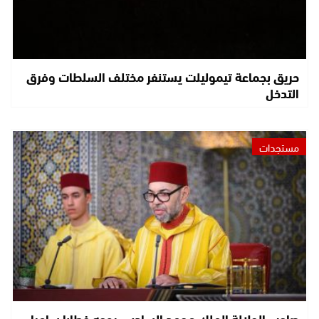
حريق بجماعة تيموليلت يستنفر مختلف السلطات وفرق
التدخل
مستجدات
صاحب الجلالة الملك محمد السادس يوجه خطابا ساميا