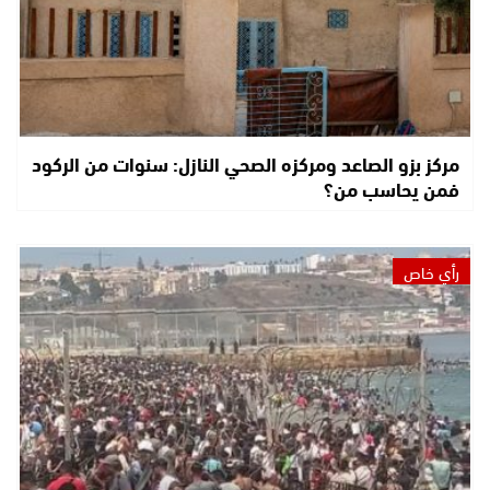
مركز بزو الصاعد ومركزه الصحي النازل: سنوات من الركود
فمن يحاسب من؟
رأي خاص