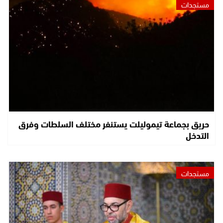
مستجدات
حريق بجماعة تيموليلت يستنفر مختلف السلطات وفرق
التدخل
مستجدات