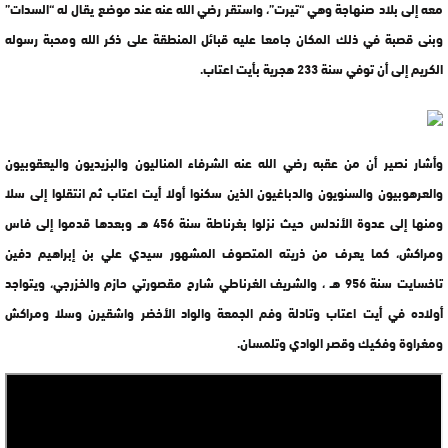
معه إلى بلاد صنهاجة وهي “تيرت”، واستقر رضي الله عنه عند موضع يقال له “السدات”
وبنى قصبة في ذلك المكان جامعا عليه قبائل المنطقة على ذكر الله ومحبة رسوله
الكريم إلى أن توفي سنة 233 هجرية بأيت اعتاب.
وأشار نصير أن من عقبه رضي الله عنه الشرفاء المناليون والبزيديون واليعقوبيون
والعرهوبيون والسنويون والدباغيون الذين سكنوا أولا أيت اعتاب ثم انتقلوا إلى سلا
ومنها إلى عدوة الأندلس حيث نزلوا بغرناطة سنة 456 هـ وبعدها قدموا إلى فاس
ومراكش، كما يعرف من ذريته المتصوف المشهور سيدي علي بن إبراهيم دفين
تاخسايت سنة 956 هـ ، والشريف الغرناطي شارح مقصورتي حازم والخزرجي، ويتواجد
أولاده في أيت اعتاب وتادلة وفم الجمعة والواد الأخضر واشقيرن وسلا ومراكش
ومغراوة وفكيك وقصر الوادي وتلمسان.