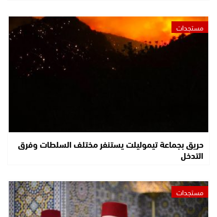
مستجدات
حريق بجماعة تيموليلت يستنفر مختلف السلطات وفرق
التدخل
مستجدات