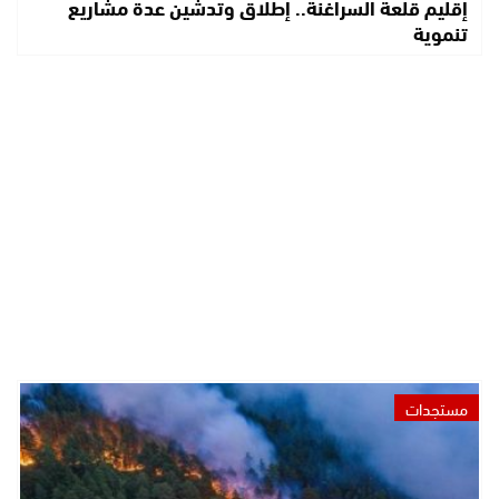
إقليم قلعة السراغنة.. إطلاق وتدشين عدة مشاريع
تنموية
مستجدات