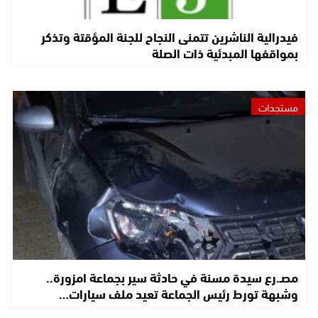
فيدرالية الناشرين تتمنى النجاح للجنة المؤقتة وتذكر
بمواقفها المبدئية ذات الصلة
مستجدات
مصـ.رع سيدة مسنة في حادثة سير بجماعة امزورة..
وشبهة تورط رئيس الجماعة تعيد ملف سيارات…