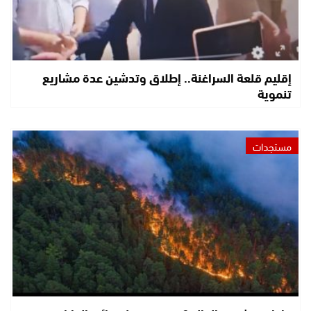
إقليم قلعة السراغنة.. إطلاق وتدشين عدة مشاريع
تنموية
مستجدات