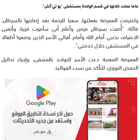
عاما عملت خلالها في قسم الولادة بمستشفى “يو تي أتش”.
واعترفت الممرضة بفعلتها، سعيا للرحمة بعد إصابتها بالسرطان،
قائلة: “أُصبت بسرطان مزمن وأعلم أني سأموت قريبا، وأتمنى
الاعتراف بذنبي أمام الله وأمام أهالي الأسر الذين وضعوا أطفالا
في المستشفى خلال خدمتي”.
الممرضة المعنية دعت الأسر للتواجد بالمشفى، وإجراء تحاليل
الحمض النووي، للتأكد من نسب المواليد.