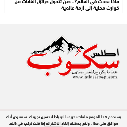
ماذا يحدث في العالم؟.. حين تتحول حرائق الغابات من
كوارث محلية إلى أزمة عالمية
يستخدم هذا الموقع ملفات تعريف الارتباط لتحسين تجربتك. سنفترض أنك
مدير النشر : عبد الله عزي / جميع الحقوق
محفوظة © 2026
موافق على هذا ، ولكن يمكنك إلغاء الاشتراك إذا كنت ترغب في ذلك.