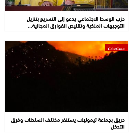
حزب الوسط الاجتماعي يدعو إلى التسريع بتنزيل
التوجيهات الملكية وتقليص الفوارق المجالية…
مستجدات
حريق بجماعة تيموليلت يستنفر مختلف السلطات وفرق
التدخل