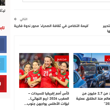
تيڭل
التالي
دبير
’قيمة التضامن في ثقافة الصحراء’ محور ندوة فكرية
تاب
ا
ت
مجتمع
دخول أزيد من 2,7 مليون من
كأس أمم إفريقيا للسيدات –
عالم منذ انطلاق عملية
المغرب 2026 (ربع النهائي)..
لبؤات الأطلس يواجهن جنوب…