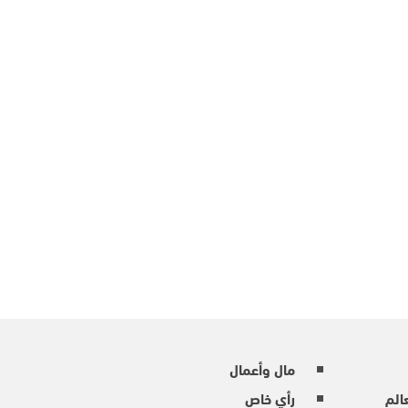
مال وأعمال
عالم
رأي خاص