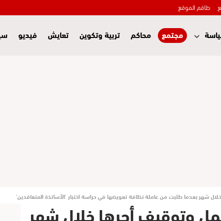
ع
طاقم الموقع
اسة
مجتمع
محاكم
تربية وتكوين
تعايش
فيديو
سي
ال شهر بعدما طلبت من عاملة نظافة تعويضها في حراسة اختبار ’الأساتذة المتعاقدين’
مل وتوقيف أجرها خلال شهر