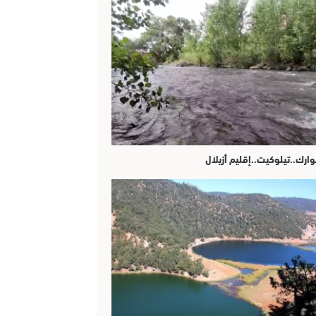
وارك..تيلوكيت..إقليم أزيلال