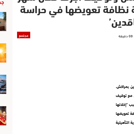
جد
 نظافة تعويضها في حراسة
اقدين’
مجتمع
وين بمراكش،
 مع توقيف
ب “إخلالها
افة تعويضها
ة التأهيلية