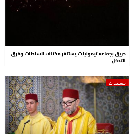
حريق بجماعة تيموليلت يستنفر مختلف السلطات وفرق
التدخل
مستجدات