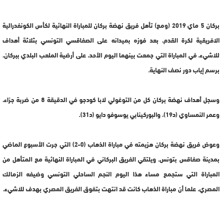
بركان 5 ماي 2019 (ومع) تأهل فريق نهضة بركان للمباراة النهائية لكأس الكونفدرالية
الافريقية لكرة القدم، بعد فوزه بميدانه على الصفاقسي التونسي بثلاثة أهداف
للاشيء، في المباراة التي جمعت بينهما اليوم الأحد، على أرضية الملعب البلدي ببركان،
برسم إياب دور نصف النهاية.
وسجل أهداف نهضة بركان كل من التوغولي لابا كودجو في الدقيقة 8 من ضربة جزاء،
وعمر النمساوي (د19)، والبوركينابي يوسوفو دايو (د31).
وعوض فريق نهضة بركان هزيمته في مباراة الذهاب (0-2) التي جرت الأسبوع الماضي
بمدينة صفاقس بتونس. ويلتقي الفريق البركاني في المباراة النهائية مع المتأهل من
المباراة التي ستجمع مساء هذا اليوم النجم الساحلي التونسي وضيفه الزمالك
المصري، علما أن مباراة الذهاب كانت قد انتهت بتفوق الفريق المصري بهدف للاشيء.