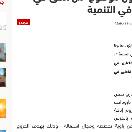
جد
في التنمية
مجتمع
رودانت ، يوم 25 ماي الجاري ، صالونا
لتنمية ” ،
فاعلين في
 فاعلين في
ندرج ضمن
ارودانت
ي لسنة 2019 ” ، يروم إتاحة
 بالدرس
من زاوية تخصصه ومجال اشتغاله ، وذلك بهدف الخروج