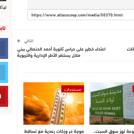
تيڭل
تاب
التالي
نات
اعتداء خطير على حراس ثانوية أحمد الحنصالي ببني
ملال يستنفر الأطر الإدارية والتربوية
مستجدات
وعة تهز سوق السبت..
موجة حر وزخات رعدية مع تساقط