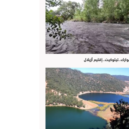
وارك..تيلوكيت..إقليم أزيلال