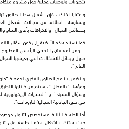
بتصورات وتوصيات عملية حول مشروع متكامل لل
واعتبارا لذلك ، فإن اشغال هذا الصالون تر
وممارسة ، انطلاقا من مجالات اشتغال الفا
بخصائص المجال ، والاكراهات بآفاق المتاح وا
كما تستند هذه الأرضية إلى كون سؤال التنمي
… ومن ثمة يبقى التحدي الرئيسي المطروح ه
حلول وبدائل للاشكالات التي يعيشها المجال ال
العام “.
ويتضمن برنامج الصالون الفكري لجمعية “داري
ومؤهلات المجال ” ، سيتم من خلالها التطرق ل
وسؤال التنمية “، و “التحديات الإيكولوجية لخ
في خلق الجاذبية المجالية لتارودانت”.
أما الجلسة الثانية فستخصص لتناول موضوع ” 
حيث ستنكب اشغال هذه الجلسة على تناول 