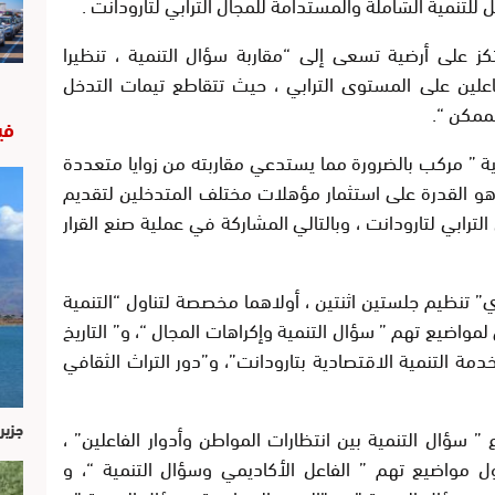
تنمية الشاملة والمستدامة للمجال الترابي لتارودانت .
تكز على أرضية تسعى إلى “مقاربة سؤال التنمية ، تنظيرا
علين على المستوى الترابي ، حيث تتقاطع تيمات التدخل
لممكن “.
في
ة ” مركب بالضرورة مما يستدعي مقاربته من زوايا متعددة
و القدرة على استثمار مؤهلات مختلف المتدخلين لتقديم
ترابي لتارودانت ، وبالتالي المشاركة في عملية صنع القرار
” تنظيم جلستين اثنتين ، أولاهما مخصصة لتناول “التنمية
مواضيع تهم ” سؤال التنمية وإكراهات المجال “، و” التاريخ
دمة التنمية الاقتصادية بتارودانت”، و”دور التراث الثقافي
جزير
سؤال التنمية بين انتظارات المواطن وأدوار الفاعلين” ،
مواضيع تهم ” الفاعل الأكاديمي وسؤال التنمية “، و