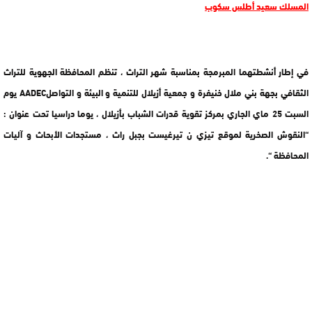
المسلك سعيد أطلس سكوب
في إطار أنشطتهما المبرمجة بمناسبة شهر التراث ، تنظم المحافظة الجهوية للتراث
الثقافي بجهة بني ملال خنيفرة و جمعية أزيلال للتنمية و البيئة و التواصل
AADEC
يوم
السبت 25 ماي الجاري بمركز تقوية قدرات الشباب بأزيلال ، يوما دراسيا تحت عنوان :
“النقوش الصخرية لموقع تيزي ن تيرغيست بجبل راث ، مستجدات الأبحاث و آليات
المحافظة “.