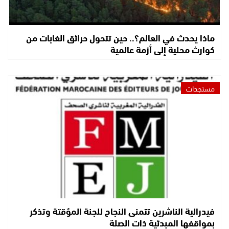
ماذا يحدث في العالم؟.. حين تتحول حرائق الغابات من
كوارث محلية إلى أزمة عالمية
مستجدات
فيدرالية الناشرين تتمنى النجاح للجنة المؤقتة وتذكر
بمواقفها المبدئية ذات الصلة