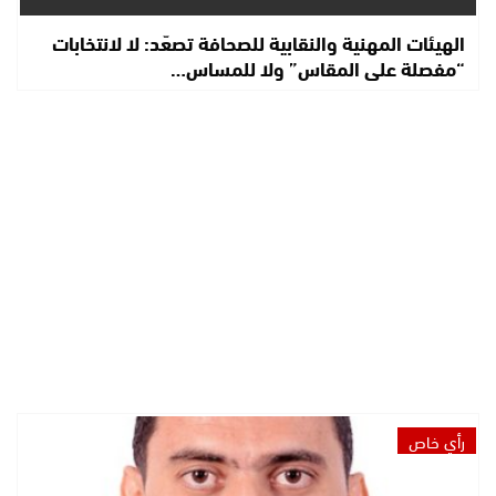
الهيئات المهنية والنقابية للصحافة تصعّد: لا لانتخابات
“مفصلة على المقاس” ولا للمساس…
رأي خاص