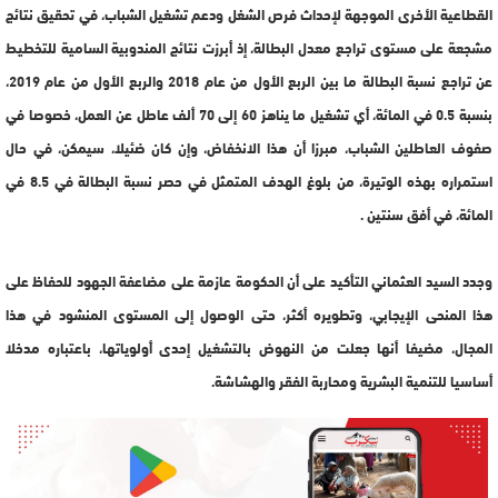
القطاعية الأخرى الموجهة لإحداث فرص الشغل ودعم تشغيل الشباب، في تحقيق نتائج
مشجعة على مستوى تراجع معدل البطالة، إذ أبرزت نتائج المندوبية السامية للتخطيط
عن تراجع نسبة البطالة ما بين الربع الأول من عام 2018 والربع الأول من عام 2019،
بنسبة 0.5 في المائة، أي تشغيل ما يناهز 60 إلى 70 ألف عاطل عن العمل، خصوصا في
صفوف العاطلين الشباب، مبرزا أن هذا الانخفاض، وإن كان ضئيلا، سيمكن، في حال
استمراره بهذه الوتيرة، من بلوغ الهدف المتمثل في حصر نسبة البطالة في 8.5 في
المائة، في أفق سنتين .
وجدد السيد العثماني التأكيد على أن الحكومة عازمة على مضاعفة الجهود للحفاظ على
هذا المنحى الإيجابي، وتطويره أكثر، حتى الوصول إلى المستوى المنشود في هذا
المجال، مضيفا أنها جعلت من النهوض بالتشغيل إحدى أولوياتها، باعتباره مدخلا
أساسيا للتنمية البشرية ومحاربة الفقر والهشاشة.