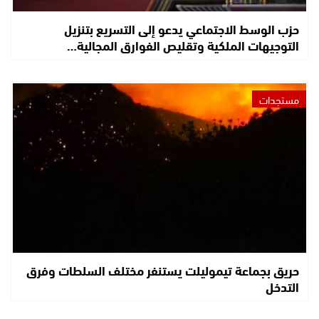
حزب الوسط الاجتماعي يدعو إلى التسريع بتنزيل
التوجيهات الملكية وتقليص الفوارق المجالية…
مستجدات
حريق بجماعة تيموليلت يستنفر مختلف السلطات وفرق
التدخل