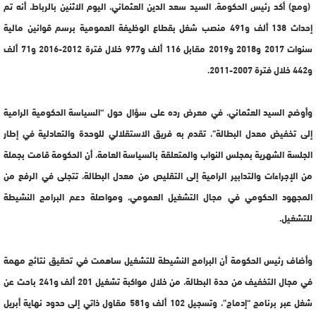
(ومع) أكد رئيس الحكومة، السيد سعد الدين العثماني، اليوم الاثنين بالرباط، أنه تم
إحداث 138 ألف و491 منصب شغل بقطاع الوظيفة العمومية برسم قوانين مالية
سنوات 2017 و2018 و2019 مقابل 116 ألف و977 خلال فترة 2012-2016 و71 ألف
و442 خلال فترة 2007-2011.
وأوضح السيد العثماني، في معرض رده على سؤال حول “السياسة الحكومية الرامية
إلى تخفيض معدل البطالة”، تقدم به فريق الاستقلالي للوحدة والتعادلية في إطار
الجلسة الشهرية بمجلس النواب والمتعلقة بالسياسة العامة، أن الحكومة قامت بجملة
من الإجراءات والتدابير الرامية إلى التقليص من معدل البطالة، تتجلى في الرفع من
المجهود الحكومي في مجال التشغيل العمومي، ومواصلة دعم البرامج النشيطة
للتشغيل.
وأضاف رئيس الحكومة أن البرامج النشيطة للتشغيل ساهمت في تحقيق نتائج مهمة
في مجال التخفيف من حدة البطالة، من خلال مواكبة تشغيل 201 ألف و241 باحث عن
شغل عبر برنامج “إدماج”، وتسجيل 102 ألف و581 مقاول ذاتي إلى حدود نهاية أبريل