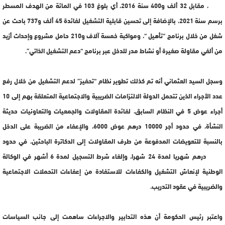
2019، مقابل 32 ألف و400 سنة 2016، أي بلوغ 103 في المائة من الهدف المسطر
برسم سنة 2021، بالإضافة إلى تحسين قابلية التشغيل لفائدة 45 ألف و737 باحث عن
شغل من خلال برنامج “تأهيل “، ومواكبة خمسة آلاف و210 حامل مشروع وإحداث أزيد
من ألفي مقاولة صغيرة أو نشاط مدر للدخل عبر برنامج “دعم التشغيل الذاتي”.
وسجل السيد العثماني أنه تم كذلك تطوير نظام “تحفيز” لدعم التشغيل من خلال رفع
عدد الأجراء الذين تتحمل الدولة الالتزامات الضريبية والاجتماعية المتعلقة بهم إلى 10
أجراء عوض 5 في النظام السابق، لفائدة المقاولات والجمعيات والتعاونيات حديثة
النشأة، في حدود أجر 10000 درهم عوض 6000، والإعفاء من الضريبة على الدخل
بالنسبة للتعويضات المدفوعة من طرف المقاولات إلى الدكاترة الباحثين، في حدود
6000 درهم شهريا لمدة 24 شهرا، وإلغاء شرط التسجيل لمدة 6 أشهر في الوكالة
الوطنية لإنعاش التشغيل والكفاءات للاستفادة من إعفاءات التحملات الاجتماعية
والضريبية في عقود التدريب.
واعتبر رئيس الحكومة أن هذه التدابير والاجراءات ساهمت إلى جانب السياسات