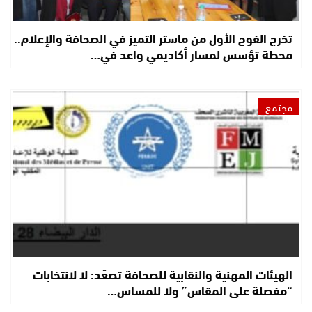
تخرج الفوج الأول من ماستر التميز في الصحافة والإعلام..
محطة تؤسس لمسار أكاديمي واعد في…
مجتمع
الهيئات المهنية والنقابية للصحافة تصعّد: لا لانتخابات
“مفصلة على المقاس” ولا للمساس…