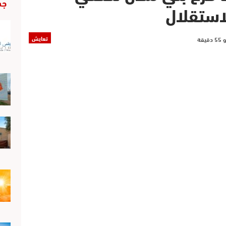
جد
استقلال
تعايش