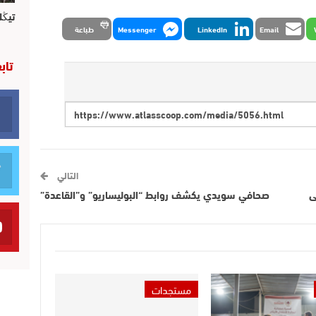
تيڭل
Email
LinkedIn
Messenger
طباعة
تاب
التالي
ى
صحافي سويدي يكشف روابط “البوليساريو” و”القاعدة”
مستجدات