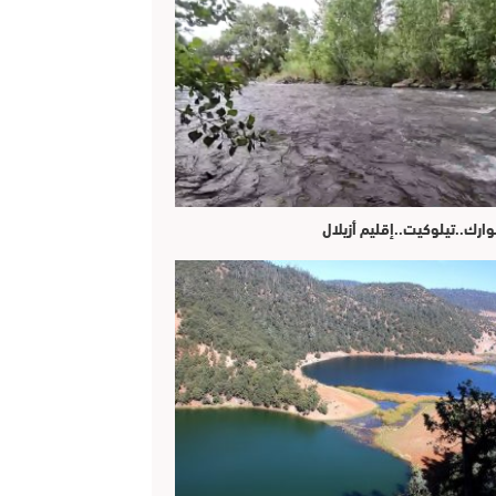
وارك..تيلوكيت..إقليم أزيلال