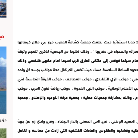
في
شهدت مدينة بني ملال يوم الاحد الحادي عشر يناير 2015 حدثا استثنائيا حيث نظمت جمعية كشافة المغرب فرع بني ملال كرنفالها
رائه والصحراء في مغربها ” ، وذلك تخليدا من الجمعية لذكرى تقديم وثيقة
أمام سينما فوكس إلى ملتقى الطرق قرب اسيما امام مقهى كلاكسي وذلك
لى حدود الساعة السادسة مساء حيث تضمن الكرنفال عدة مواكب يجسد كل واحد
 وهي : موكب الزي التقليدي ، موكب المصاحف ، موكب الفرقة النحاسية لبني
 الأعلام الوطنية ، موكب النبي القدوة ، موكب رياضة فنون الحرب ، موكب
 ، وذلك بمشاركة جمعيات محلية : جمعية حركة التوحيد والإصلاح ، جمعية
جزير
لصعيد الوطني : فرع الحي الحسني بالدار البيضاء ، وفرع وادي زم عن جهة
وطنية وكشفية والطقوس والعادات الكشفية التي زادت من حماسة و تفاعل