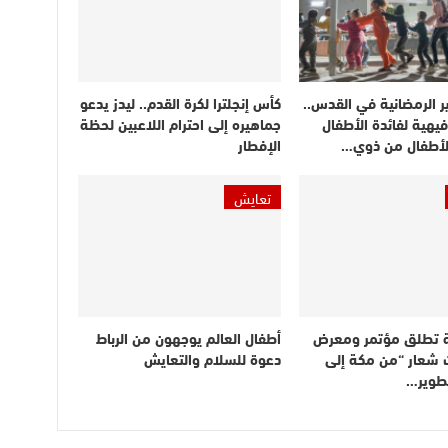
ر الرمضانية في القدس..
كأس إنجلترا لكرة القدم.. ليدز يدعو
يهية لفائدة الأطفال
جماهيره إلى احترام اللاعبين لحظة
الأطفال من ذوي…
الإفطار
تعايش
 تطلق مؤتمر ومعرض
أطفال العالم يوجهون من الرباط
 شعار “من مكة إلى
دعوة للسلام والتعايش
تطوير…