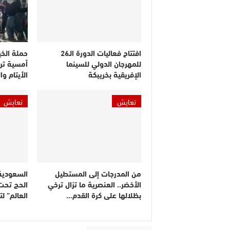
افتتاح فعاليات الدورة الـ26
حملة الخي
للمهرجان الدولي للسينما
أمسية ترف
الإفريقية بخريبكة
الأيتام و
تعايش
تعايش
من المدرجات إلى المستطيل
السعودية
الأخضر.. العنصرية ما تزال ترخي
الحج تحت
بظلالها على كرة القدم…
العالم” ل