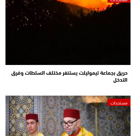
حريق بجماعة تيموليلت يستنفر مختلف السلطات وفرق
التدخل
مستجدات