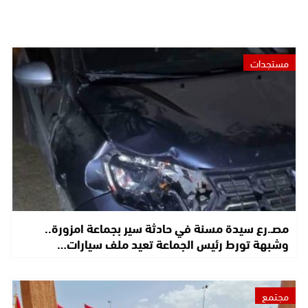
مستجدات
مصـ.رع سيدة مسنة في حادثة سير بجماعة امزورة..
وشبهة تورط رئيس الجماعة تعيد ملف سيارات…
مجتمع