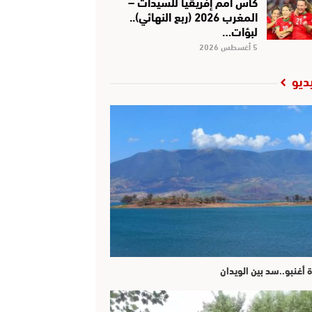
كأس أمم إفريقيا للسيدات –
المغرب 2026 (ربع النهائي)..
لبؤات…
5 أغسطس 2026
ديو
ة أغنبو..سد بين الويدان