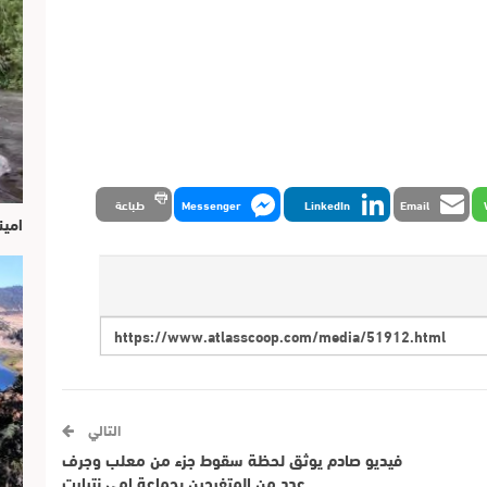
Email
LinkedIn
Messenger
طباعة
امين
التالي
فيديو صادم يوثق لحظة سقوط جزء من معلب وجرف
عدد من المتفرجين بجماعة امي نتيارت