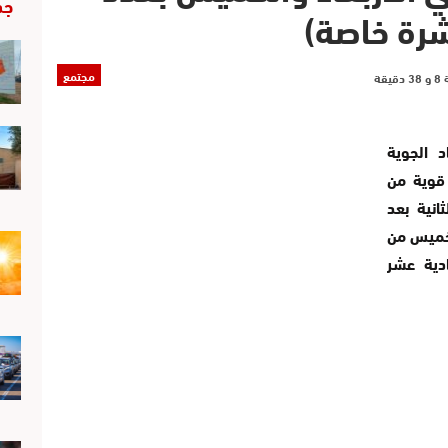
جد
شرة خاصة)
مجتمع
 الجوية
 قوية من
انية بعد
لخميس من
ادية عشر