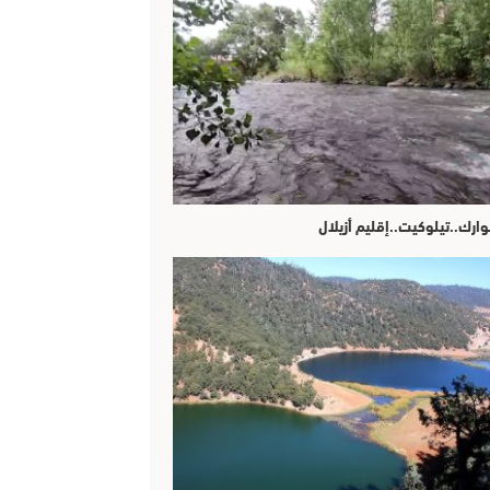
وارك..تيلوكيت..إقليم أزيلال