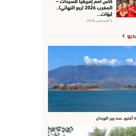
كأس أمم إفريقيا للسيدات –
المغرب 2026 (ربع النهائي)..
لبؤات…
5 أغسطس 2026
ديو
ة أغنبو..سد بين الويدان