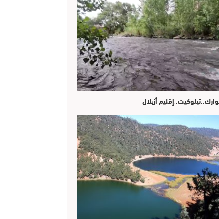
وارك..تيلوكيت..إقليم أزيلال