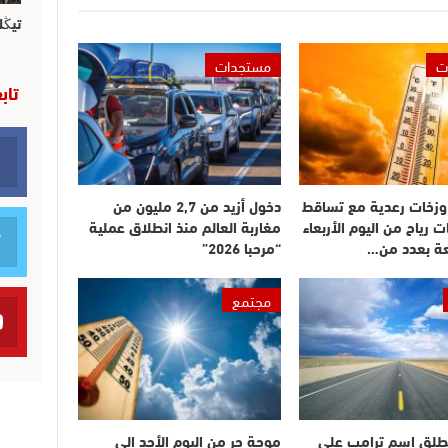
تيڭل
ت
مستجدات
تاب
وزخات رعدية مع تساقط
دخول أزيد من 2,7 مليون من
ت رياح من اليوم الأربعاء
مغاربة العالم منذ انطلاق عملية
عة بعدد من…
“مرحبا 2026”
مجتمع
طلق اسم ترامب على
موجة حر من اليوم الأحد إلى