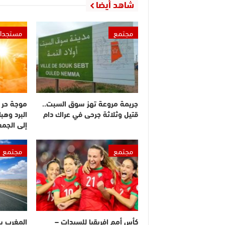
شاهد أيضا
مجتمع
مستجدا
جريمة مروعة تهز سوق السبت..
موجة حر 
قتيل وثلاثة جرحى في عراك دام
البرد وهبا
إلى الجم
مجتمع
مجتمع
كأس أمم إفريقيا للسيدات –
المغرب ي