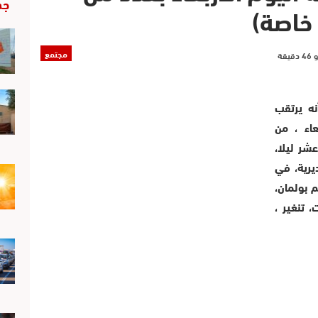
جد
 خاصة)
مجتمع
نه يرتقب
عاء ، من
عشر ليلا،
يرية، في
 بولمان،
 تنغير ،