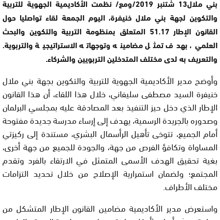
بني ملال13 شتنبر 2019/ومع/ نظمت الأكاديمية الجهوية للتربية
والتكوين لجهة بني ملال خنيفرة، اليوم الجمعة لقاء تواصليا حول
القانون الإطار 51.17 المتعلق بمنظومة التربية والتكوين والبحث
العلمي، بهدف تمثل مضامينه وتوجهاته الاستراتيجية والتربوية.
والتعريف به لدى مختلف المتدخلين التربويين والشركاء.
وأوضح مدير الأكاديمية الجهوية للتربية والتكوين بجهة بني ملال
خنيفرة السيد مصطفى سليفاني، خلال هذا اللقاء، أن هذا القانون
الإطار الذي دخل حيز التنفيذ بعد المصادقة عليه بمجلسي البرلمان
وصدوره بالجريدة الرسمية، يهدف إلى إرساء مدرسة جديدة مفتوحة
أمام الجميع، تتوخى تأهيل الرأسمال البشري، مستندة إلى ركيزتي
المساواة وتكافؤ الفرص من جهة، والجودة للجميع من جهة أخرى،
بغية تحقيق الهدف الأسمى المتمثل في الارتقاء بالفرد وتقدم
المجتمع؛ ولضمان استمرارية الإصلاح من خلال تحديد التزامات
مختلف الأطراف.
واستعرض مدير الأكاديمية مضامين القانون الإطار المتشكل من