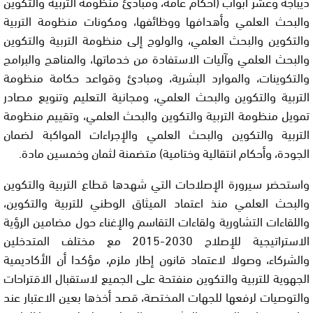
ديباجة وعشر أبواب (أحكام عامة، ومبادئ منظومة التربية والتكوين
والبحث العلمي وأهدافها ووظائفها، ومكونات منظومة التربية
والتكوين والبحث العلمي، والولوج إلى منظومة التربية والتكوين
والبحث العلمي وآليات الاستفادة من خدماتها، والمناهج والبرامج
والتكوينات، والموارد البشرية، ومبادئ وقواعد حكامة منظومة
التربية والتكوين والبحث العلمي، ومجانية التعليم وتنويع مصادر
تمويل منظومة التربية والتكوين والبحث العلمي، وتقييم منظومة
التربية والتكوين والبحث العلمي والإجراءات المواكبة لضمان
الجودة، وأحكام انتقالية وختامية) متضمنة لثمان وخمسين مادة.
واستحضر سيرورة الإصلاحات التي شهدها قطاع التربية والتكوين
والبحث العلمي منذ اعتماد الميثاق الوطني للتربية والتكوين،
واللقاءات التشاورية ولقاءات التقاسم والإغناء حول مضامين الرؤية
الاستراتيجية للإصلاح 2030-2015 مع مختلف المتدخلين
والشركاء، وصولا لاعتماد قانون إطار ملزم، مؤكدا أن الأكاديمية
الجهوية للتربية والتكوين منفتحة على الجميع لاستقبال الاقتراحات
والتوصيات لرفعها للجهات المختصة، قصد أخذها بعين الاعتبار عند