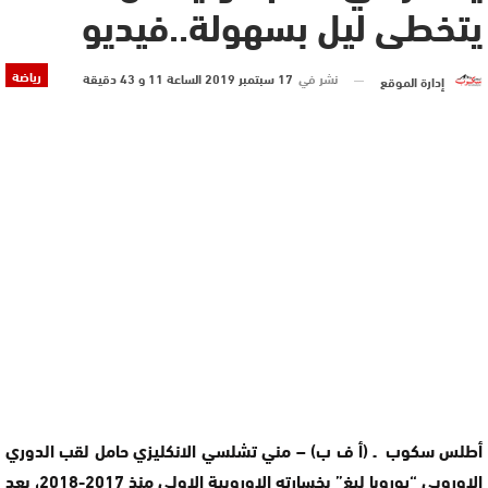
يتخطى ليل بسهولة..فيديو
رياضة
نشر في
17 سبتمبر 2019 الساعة 11 و 43 دقيقة
إدارة الموقع
أطلس سكوب ـ (أ ف ب) – مني تشلسي الانكليزي حامل لقب الدوري
الاوروبي “يوروبا ليغ” بخسارته الاوروبية الاولى منذ 2017-2018، بعد