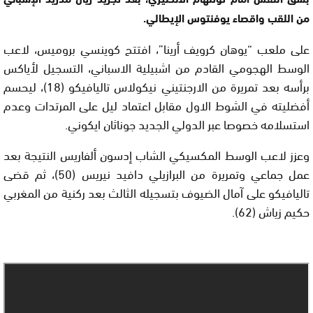
من اللقب واقصاء يوفنتوس الإيطالي.
على ملعب “يوهان كرويف أرينا”، افتتح كوينسي بروميس، لاعب
الوسط الهجومي القادم من اشبيلية الاسباني، التسجيل لأياكس
برأسه بعد تمريرة من الارجنتيني نيكولاس تاليافيكو (18)، ليحسم
أفضليته في الشوط الاول مقابل اعتماد ليل على المرتدات وعدم
استسلامه خصوصا عبر الدولي الجديد جوناثان ايكوني.
وعزز لاعب الوسط المكسيكي الشاب إدسون ألفاريس النتيجة بعد
عمل جماعي وتمريرة من البرازيلي دافيد نيريس (50)، ثم قضى
تاليافيكو على آمال الضيوف بتسجيله الثالث بعد ركنية من المغربي
حكيم زياش (62).