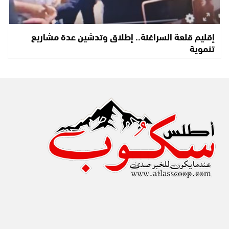
إقليم قلعة السراغنة.. إطلاق وتدشين عدة مشاريع
تنموية