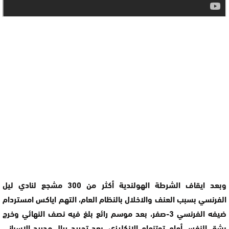
وبعد ايقاف الشرطة الهولندية أكثر من 300 مشجع لنادي ليل
الفرنسي بسبب العنف والاخلال بالنظام العام، التهم اياكس امستردام
ضيفه الفرنسي 3-صفر، بعد موسم رائع بلغ فيه نصف النهائي وخرج
بشق النفس أمام توتنهام الانكليزي، بعد تجريد ريال مدريد الإسباني