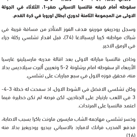
سقوطه أمام ضيفه فالنسيا الاسباني صفر-1، الثلاثاء في الجولة
الاولى من المجموعة الثامنة لدوري ابطال اوروبا في كرة القدم.
وسجل رودريغو مورينو هدف الفوز المتأخر من مسافة قريبة في
شباك مواطنه كيبا اريسبالاغا (74)، قبل اهدار تشلسي ركلة جزاء
في الرمق الاخير.
وخاض فالنسيا مباراته الاولى بعد اقالة مدربه مارسيلينو غارسيا
الأربعاء اثر سقوطه امام برشلونة 2-5 وتعيين ألبرت سيلاديس بدلا
منه، فحقق فوزه الاول في سبع مباريات على تشلسي.
وكان تشلسي الافضل في الشوط الاول، اذ سمحت له خطة 3-4-
3 في اللعب بارتياح على الجناحين، لكن فرصه لم تكن خطيرة فيما
اعتمد فالنسيا على المرتدات.
وخسر تشلسي مهاجمه الشاب مايسون ماونت باكرا بسبب الاصابة،
فدفع المدرب فرانك لامبارد بالاسباني بيدرو رودريغيز بدلا منه
(16).