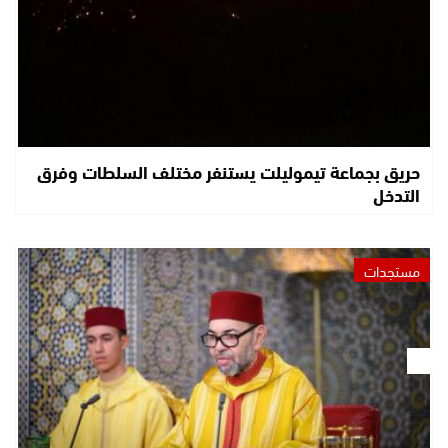
حريق بجماعة تيموليلت يستنفر مختلف السلطات وفرق
التدخل
مستجدات