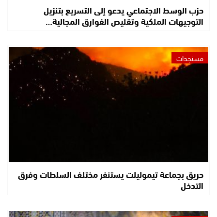
حزب الوسط الاجتماعي يدعو إلى التسريع بتنزيل
التوجيهات الملكية وتقليص الفوارق المجالية…
مستجدات
حريق بجماعة تيموليلت يستنفر مختلف السلطات وفرق
التدخل