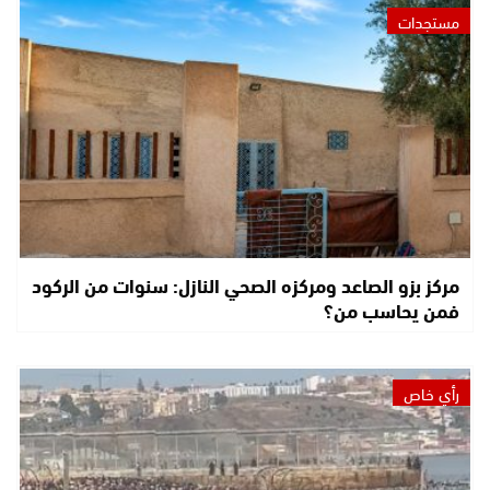
مستجدات
مركز بزو الصاعد ومركزه الصحي النازل: سنوات من الركود
فمن يحاسب من؟
رأي خاص