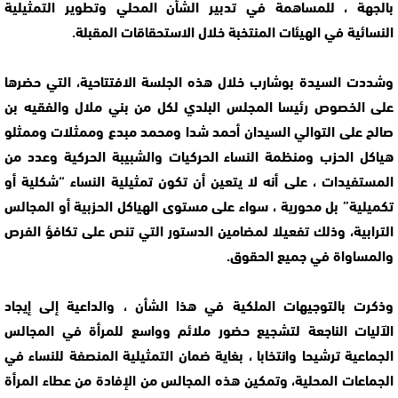
بالجهة ، للمساهمة في تدبير الشأن المحلي وتطوير التمثيلية
النسائية في الهيئات المنتخبة خلال الاستحقاقات المقبلة.
وشددت السيدة بوشارب خلال هذه الجلسة الافتتاحية، التي حضرها
على الخصوص رئيسا المجلس البلدي لكل من بني ملال والفقيه بن
صالح على التوالي السيدان أحمد شدا ومحمد مبدع وممثلات وممثلو
هياكل الحزب ومنظمة النساء الحركيات والشبيبة الحركية وعدد من
المستفيدات ، على أنه لا يتعين أن تكون تمثيلية النساء “شكلية أو
تكميلية” بل محورية ، سواء على مستوى الهياكل الحزبية أو المجالس
الترابية، وذلك تفعيلا لمضامين الدستور التي تنص على تكافؤ الفرص
والمساواة في جميع الحقوق.
وذكرت بالتوجيهات الملكية في هذا الشأن ، والداعية إلى إيجاد
الآليات الناجعة لتشجيع حضور ملائم وواسع للمرأة في المجالس
الجماعية ترشيحا وانتخابا ، بغاية ضمان التمثيلية المنصفة للنساء في
الجماعات المحلية، وتمكين هذه المجالس من الإفادة من عطاء المرأة