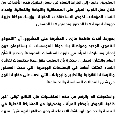
المغربية، داعية إلى انخراط النساء في مسار تحقيق هذه الأهداف من
خلال عمل القرب المبني على المصداقية والنجاعة والفعالية، وإعداد
النساء المؤهلات لخوض الاستحقاقات المقبلة ، وإرساء هيكلة حزبية
جهوية لتقوية هذا الحضور وتحقيق هذا المسعى.
بدورها، أكدت فاطمة مازي ، المشرفة على المشروع، أن “النموذج
التنموي الجديد ومواصلة بناء دولة المؤسسات لا يستقيمان دون
إدماج ومشاركة المرأة في بلورة السياسات العمومية وتدبير الشأن
العام والشأن المحلي”، مذكرة بأن المغرب حقق عدة مكتسبات لفائدة
النساء، تمثلت أساسا في الإصلاحات الجوهرية التي همت الدستور
والترسانة القانونية والتدابير والإجراءات التي نصت على مقاربة النوع
في شتى المجالات السياسية والاجتماعية.
واستدركت انه بالرغم من هذه المكتسبات فإن النتائج تبقى “غير
كافية للنهوض بأوضاع المرأة ، وتمكينها من المشاركة الفعلية في
التنمية والحد من الهشاشة الاجتماعية، ومن مظاهر التهميش”، مبرزة