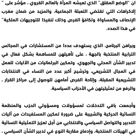
ان “الوضع المقلق” الذي تعيشه المرأة بالعالم القروي ، مؤشر على ”
إلاكراهات التي تقتضي التعبئة الجماعية، والمزيد من ضمان مغرب
الإنصاف والمساواة وتكافؤ الفرص وذلك تنفيذا للتوجيهات الملكية”
في هذا الصدد.
ويراهن البرنامج، الذي يستهدف عددا من المستشارات في المجالس
الترابية المنتخبة بالجهة ، على تأهيلهن للمساهمة بشكل فعال في
تدبير الشأن المحلي والجهوي، وتمكين البرلمانيات من الآليات للعمل
في المجال التشريعي، وترشيح أكبر عدد من النساء في الانتخابات
التشريعية المقبلة، وإتاحة الفرص أمامهن للوصول إلى مراكز القرار ،
والرفع من تمثيليتهن في الأحزاب السياسية.
وأجمعت باقي التدخلات لمسؤولات ومسؤولي الحزب والمنظمة
النسائية الحركية والشبيبة على ضرورة تمكين المستفيدات من آليات
التدبير والتواصل السياسي والانتخابي من أجل تعزيز التمثيلية النسائية
في الهيئات المنتخبة، وإدماج مقاربة النوع في تدبير الشأن السياسي ،