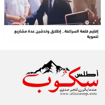
إقليم قلعة السراغنة.. إطلاق وتدشين عدة مشاريع
تنموية