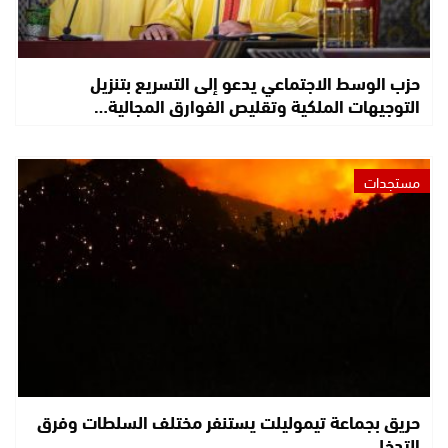
حزب الوسط الاجتماعي يدعو إلى التسريع بتنزيل
التوجيهات الملكية وتقليص الفوارق المجالية…
مستجدات
حريق بجماعة تيموليلت يستنفر مختلف السلطات وفرق
التدخل