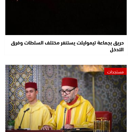
حريق بجماعة تيموليلت يستنفر مختلف السلطات وفرق
التدخل
مستجدات