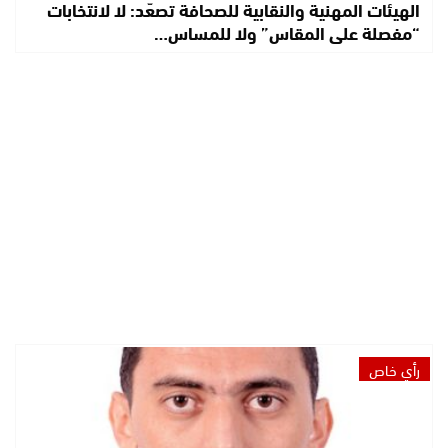
الهيئات المهنية والنقابية للصحافة تصعّد: لا لانتخابات
“مفصلة على المقاس” ولا للمساس…
رأي خاص