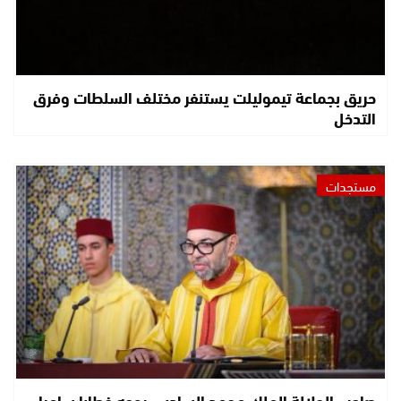
حريق بجماعة تيموليلت يستنفر مختلف السلطات وفرق
التدخل
مستجدات
صاحب الجلالة الملك محمد السادس يوجه خطابا ساميا