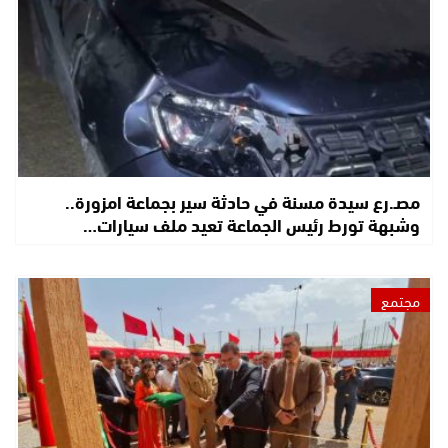
مصـ.رع سيدة مسنة في حادثة سير بجماعة امزورة..
وشبهة تورط رئيس الجماعة تعيد ملف سيارات…
مجتمع