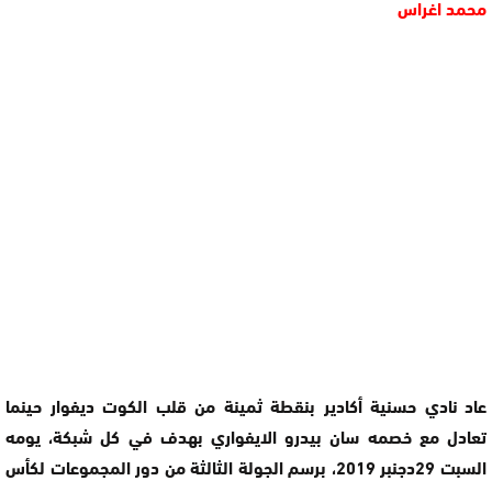
محمد اغراس
عاد نادي حسنية أكادير بنقطة ثمينة من قلب الكوت ديفوار حينما
تعادل مع خصمه سان بيدرو الايفواري بهدف في كل شبكة، يومه
السبت 29دجنبر 2019، برسم الجولة الثالثة من دور المجموعات لكأس