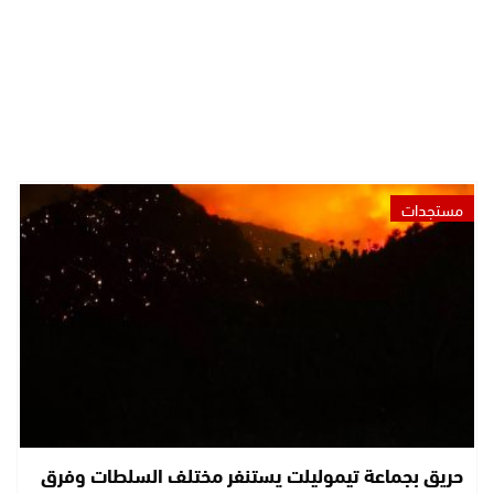
مستجدات
حريق بجماعة تيموليلت يستنفر مختلف السلطات وفرق