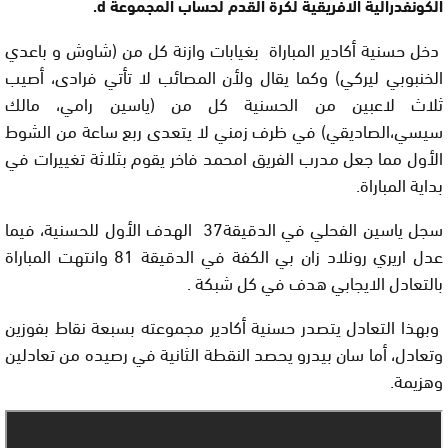
الكونفدرالية الافريقية لكرة القدم لحساب المجموعة d.
دخل حسنية أكادير المباراة بغيابات وازنة كل من (شاوش و باعدي
الخنبوبي ليركي) وكما يقال ولأن المصائب لا تأتي فرادى، أصيب
ثلاث لاعبين من الحسنية كل من (ياسين رامي، مالك
سيسي،الصاديقي) في ظرف زمني لا يتعدى ربع ساعة من الشوط
الأول مما جعل مدرب الفريق امحمد فاخر يقوم بثلاثة تغييرات في
بداية المباراة.
سجل ياسين الفحلي في الدقيقة37 الهدف الأول للحسنية، فيما
عدل اريري رونلاد زان بي الكفة في الدقيقة 81 وانتهت المباراة
بالتعادل الايجابي هدف في كل شبكة .
وبهذا التعادل يتصدر حسنية أكادير مجموعته بسبعة نقاط بفوزين
وتعادل، أما سان بيدرو يحصد النقطة الثانية في رصيده من تعادلين
وهزيمة.