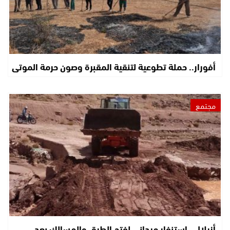
أفورار.. حملة تطوعية لتنقية المقبرة وصون حرمة الموتى
مجتمع
أزيلال.. استنفار ميداني لفتح الطرق والمسالك بعد